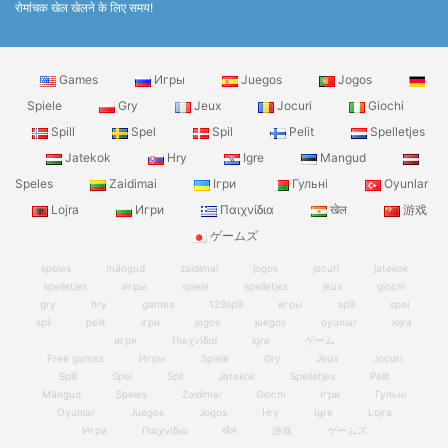
रोमांचक खेल खेलने के लिए समय!
Games
Игры
Juegos
Jogos
Spiele
Gry
Jeux
Jocuri
Giochi
Spill
Spel
Spil
Pelit
Spelletjes
Jatekok
Hry
Igre
Mangud
Speles
Zaidimai
Ігри
Гульні
Oyunlar
Lojra
Игри
Παιχνίδια
खेल
游戏
ゲームズ
speles
mängud
zaidimai
jogos
jocuri
jatekok
spelletjes
игры
spiele
spelletjes
jeux
giochi
gry
hry
games
123spill
игры
spill
spel
spil
pelit
ігри
jogos
juegos
oyunlar
lojra
игри
Παιχνίδια
igre
ゲーム
Free games
Игры
Spiele
Gry
Jeux
Jocuri
Spill
Spel
Spil
Jatekok
Spelletjes
Pelit
Mängud
Speles
Zaidimai
Giochi
Ігри
Гульні
Oyunlar
Juegos
Jogos
Hry
Igre
Lojra
Игри
Παιχνίδια
खेल
游戏
ゲームズ