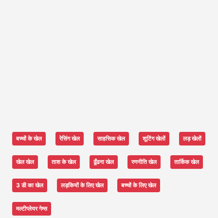
बच्चों के खेल
रेसिंग खेल
साहसिक खेल
शूटिंग खेलों
लड़ खेलों
खेल खेल
ताश के खेल
ढूँढना खेल
रणनीति खेल
तार्किक खेल
3 डी का खेल
लड़कियों के लिए खेल
बच्चों के लिए खेल
मल्टीप्लेयर गेम्स