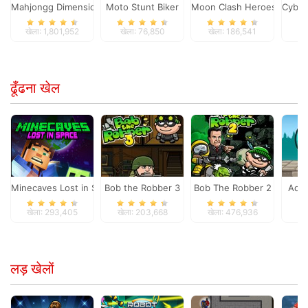
Mahjongg Dimensions
Moto Stunt Biker
Moon Clash Heroes
Cyber
खेला: 1,801,952
खेला: 76,850
खेला: 186,541
खे
ढूँढना खेल
Minecaves Lost in Space
Bob the Robber 3
Bob The Robber 2
Adam
खेला: 293,405
खेला: 203,668
खेला: 476,936
खे
लड़ खेलों