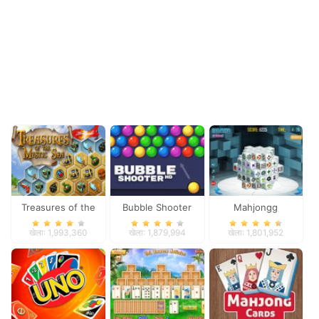
Treasures of the
Bubble Shooter
Mahjongg
Mystic Sea
Dimensions
खेला: 1,993,360
खेला: 1,879,994
खेला: 1,801,952