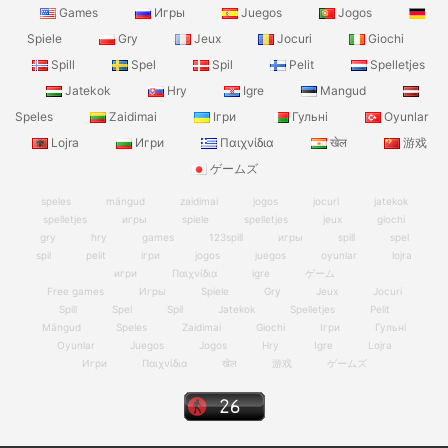
Games
Игры
Juegos
Jogos
Spiele
Gry
Jeux
Jocuri
Giochi
Spill
Spel
Spil
Pelit
Spelletjes
Jatekok
Hry
Igre
Mangud
Speles
Zaidimai
Ігри
Гульні
Oyunlar
Lojra
Игри
Παιχνίδια
खेल
游戏
ゲームズ
speles
mängud
zaidimai
jogos
jocuri
jatekok
spelletjes
игры
spiele
spelletjes
jeux
giochi
gry
hry
games
123spill
игры
spill
spel
spil
pelit
ігри
jogos
juegos
oyunlar
lojra
игри
Παιχνίδια
igre
ゲーム
Free games
Игры
Spiele
Gry
Jeux
Jocuri
Spill
Spel
Spil
Jatekok
Spelletjes
Pelit
Mängud
Speles
Zaidimai
Giochi
Ігри
Гульні
Oyunlar
Juegos
Jogos
Hry
Igre
Lojra
Игри
Παιχνίδια
खेल
游戏
ゲームズ