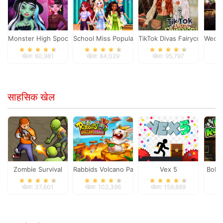
Monster High Spooky Fashion
School Miss Popularity
TikTok Divas Fairycore
Wedne
खेला: 60,981
खेला: 84,029
खेला: 95,797
खे
साहसिक खेल
Zombie Survival
Rabbids Volcano Panic
Vex 5
Bob 
खेला: 37,601
खेला: 102,396
खेला: 159,889
खे