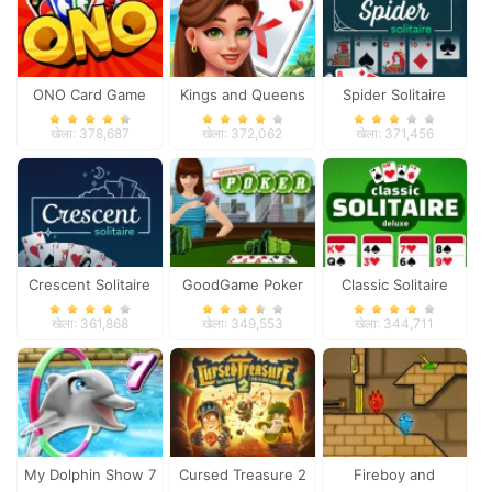
ONO Card Game
Kings and Queens
Spider Solitaire
Solitaire Tripeaks
खेला: 378,687
खेला: 372,062
खेला: 371,456
Crescent Solitaire
GoodGame Poker
Classic Solitaire
Deluxe
खेला: 361,868
खेला: 349,553
खेला: 344,711
My Dolphin Show 7
Cursed Treasure 2
Fireboy and