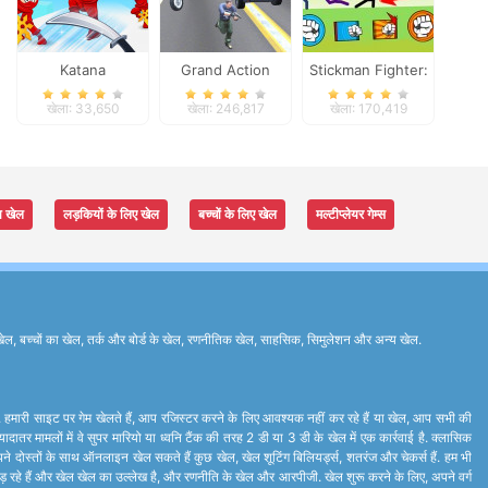
Katana
Grand Action
Stickman Fighter:
Crime: New York
Epic Battles
खेला: 33,650
खेला: 246,817
खेला: 170,419
Car Gang
ा खेल
लड़कियों के लिए खेल
बच्चों के लिए खेल
मल्टीप्लेयर गेम्स
ेल, बच्चों का खेल, तर्क और बोर्ड के खेल, रणनीतिक खेल, साहसिक, सिमुलेशन और अन्य खेल.
े. हमारी साइट पर गेम खेलते हैं, आप रजिस्टर करने के लिए आवश्यक नहीं कर रहे हैं या खेल, आप सभी की
र मामलों में वे सुपर मारियो या ध्वनि टैंक की तरह 2 डी या 3 डी के खेल में एक कार्रवाई है. क्लासिक
ने दोस्तों के साथ ऑनलाइन खेल सकते हैं कुछ खेल, खेल शूटिंग बिलियर्ड्स, शतरंज और चेकर्स हैं. हम भी
ां लड़ रहे हैं और खेल खेल का उल्लेख है, और रणनीति के खेल और आरपीजी. खेल शुरू करने के लिए, अपने वर्ग