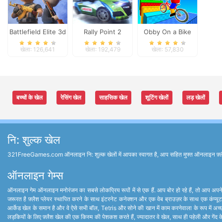
Battlefield Elite 3d
Rally Point 2
Obby On a Bike
खेला: 126,641
खेला: 192,479
खेला: 57,830
बच्चों के खेल
रेसिंग खेल
साहसिक खेल
शूटिंग खेलों
लड़ खेलों
नि: शुल्क खेल
321FreeGames.com ऑनलाइन नि: शुल्क खेलों में आपका स्वागत है, आप सहित मुफ्त ऑनलाइन फ़्लैश खेल 
ऑनलाइन गेम्स
ऑनलाइन गेम ऑनलाइन मनोरंजन का सबसे लोकप्रिय रूपों में से एक हैं. आप बोर हो रहे हैं, तो आप अपने 
जरूरत है फ़्लैश प्लेयर स्थापित करने के साथ इंटरनेट कनेक्शन और एक वेब ब्राउज़र के साथ एक कंप्यूट
आर्केड खेल के समान है और वे ऐसे सभी बॉल, Tetris और सोने की खान में काम करनेवाला के रूप में अच्छ
लड़कियों के लिए फ़्लैश खेल की एक किस्म की पेशकश करते हैं, ज्यादातर वे खेल, साथ ही पहेली और गेंद के