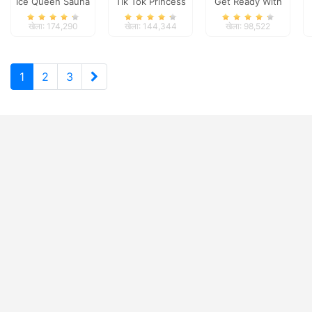
Ice Queen Sauna
Tik Tok Princess
Get Ready With
Realife
Me Garden
खेला: 174,290
खेला: 144,344
खेला: 98,522
Decoration
1
2
3