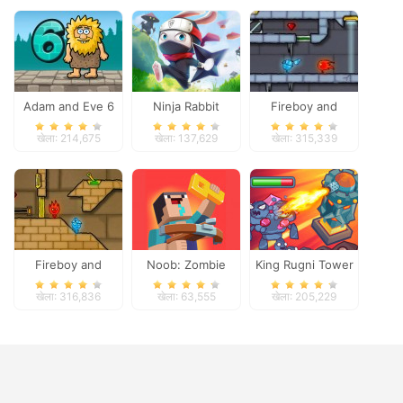
Adam and Eve 6
Ninja Rabbit
Fireboy and
Watergirl 3
खेला: 214,675
खेला: 137,629
खेला: 315,339
Fireboy and
Noob: Zombie
King Rugni Tower
Watergirl 2
Prison Escape
Defense
खेला: 316,836
खेला: 63,555
खेला: 205,229