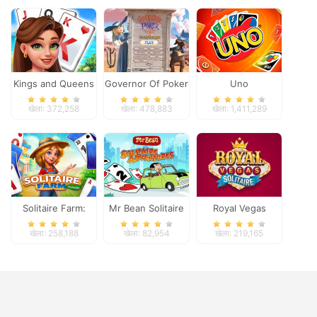
Kings and Queens
Governor Of Poker
Uno
Solitaire Tripeaks
2
खेला: 372,258
खेला: 478,883
खेला: 1,411,289
Solitaire Farm:
Mr Bean Solitaire
Royal Vegas
Seasons
Adventures
Solitaire
खेला: 258,188
खेला: 82,954
खेला: 219,165