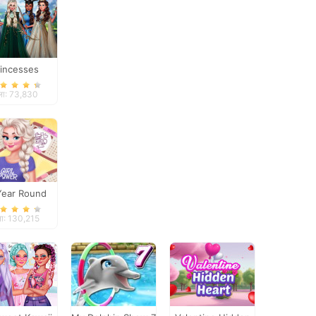
rincesses
sy Makeover
ला: 73,830
 Year Round
n Frosty Girl
ला: 130,215