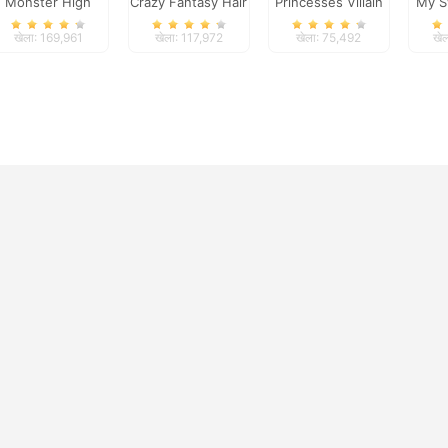
Monster High
Crazy Fantasy Hair
Princesses Villain
My S
Nose Doctor
Salon
Party Crashers
खेला: 169,961
खेला: 117,972
खेला: 75,492
खे