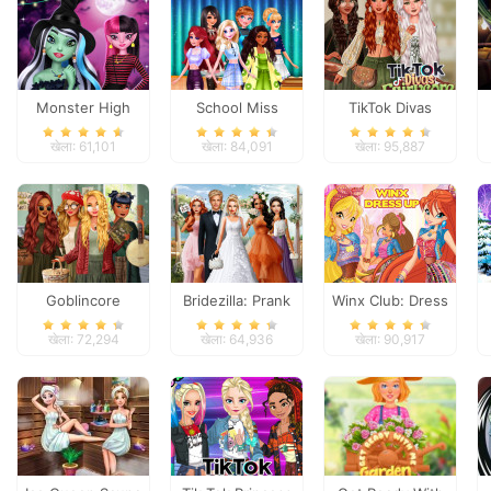
Monster High
School Miss
TikTok Divas
Spooky Fashion
Popularity
Fairycore
खेला: 61,101
खेला: 84,091
खेला: 95,887
Goblincore
Bridezilla: Prank
Winx Club: Dress
Aesthetic
The Bride
Up
खेला: 72,294
खेला: 64,936
खेला: 90,917