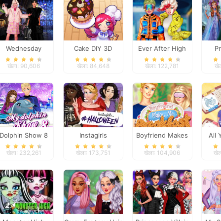
Wednesday
Cake DIY 3D
Ever After High
P
Besties Fun Day
#future
Fanta
खेला: 90,606
खेला: 84,648
खेला: 122,781
खे
Dolphin Show 8
Instagirls
Boyfriend Makes
All
Halloween Dress
Me Breakfast
Fashio
खेला: 232,261
खेला: 173,751
खेला: 104,906
खे
Up