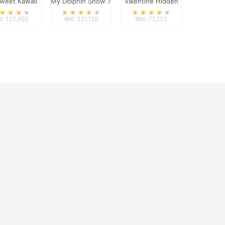
weet Kawaii
My Dolphin Show 7
Valentine Hidden
Look
Heart
ला: 120,663
खेला: 321,129
खेला: 77,202