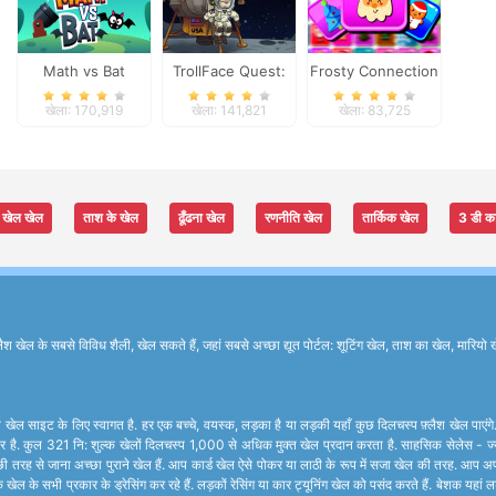
Math vs Bat
TrollFace Quest:
Frosty Connection
USA 1
Quest
खेला: 170,919
खेला: 141,821
खेला: 83,725
खेल खेल
ताश के खेल
ढूँढना खेल
रणनीति खेल
तार्किक खेल
3 डी क
के सबसे विविध शैली, खेल सकते हैं, जहां सबसे अच्छा द्यूत पोर्टल: शूटिंग खेल, ताश का खेल, मारियो ख
खेल साइट के लिए स्वागत है. हर एक बच्चे, वयस्क, लड़का है या लड़की यहाँ कुछ दिलचस्प फ़्लैश खेल पाएंग
र है. कुल 321 नि: शुल्क खेलों दिलचस्प 1,000 से अधिक मुक्त खेल प्रदान करता है. साहसिक सेलेस - ज्यादात
ी तरह से जाना अच्छा पुराने खेल हैं. आप कार्ड खेल ऐसे पोकर या लाठी के रूप में सजा खेल की तरह. आप अप
 खेल के सभी प्रकार के ड्रेसिंग कर रहे हैं. लड़कों रेसिंग या कार ट्यूनिंग खेल को पसंद करते हैं. बेशक यह