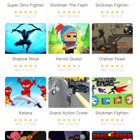
Super Dino Fighter
Stickman The Flash
Stickman Fighter:
Space War
खेला: 179,230
खेला: 54,088
खेला: 163,421
Shadow Ninja
Heroic Quest
Orphan Feast
Revenge
खेला: 124,632
खेला: 187,477
खेला: 224,432
Katana
Grand Action Crime:
Stickman Fighter:
New York Car Gang
Epic Battles
खेला: 33,668
खेला: 246,831
खेला: 170,433