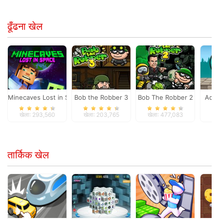
ढूँढना खेल
Minecaves Lost in Space
Bob the Robber 3
Bob The Robber 2
Adam
खेला: 293,560
खेला: 203,765
खेला: 477,083
खे
तार्किक खेल