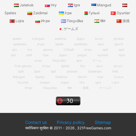
Jatekok
Hry
Igre
Mangud
Speles
Zaidimai
Ігри
Гульні
Oyunlar
Lojra
Игри
Παιχνίδια
खेल
游戏
ゲームズ
speles
mängud
zaidimai
jogos
jocuri
jatekok
spelletjes
игры
spiele
spelletjes
jeux
giochi
gry
hry
games
123spill
игры
spill
spel
spil
pelit
ігри
jogos
juegos
oyunlar
lojra
игри
Παιχνίδια
igre
ゲーム
Free games
Игры
Spiele
Gry
Jeux
Jocuri
Spill
Spel
Spil
Jatekok
Spelletjes
Pelit
Mängud
Speles
Zaidimai
Giochi
Ігри
Гульні
Oyunlar
Juegos
Jogos
Hry
Igre
Lojra
Игри
Παιχνίδια
खेल
游戏
ゲームズ
Contact us
Privacy policy
Sitemap
सर्वाधिकार सुरक्षित © 2011 - 2026 , 321FreeGames.com