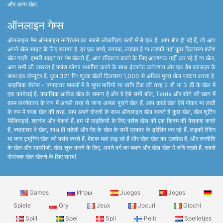
और अन्य खेल.
ऑनलाइन गेम्स
ऑनलाइन गेम ऑनलाइन मनोरंजन का सबसे लोकप्रिय रूपों में से एक हैं. आप बोर हो रहे हैं, तो आप
अपने खेल साइट के लिए स्वागत है. हर एक बच्चे, वयस्क, लड़का है या लड़की यहाँ कुछ दिलचस्प फ़्लैश
खेल पाएंगे. हमारी साइट पर गेम खेलते हैं, आप रजिस्टर करने के लिए आवश्यक नहीं कर रहे हैं या खेल,
आप सभी की जरूरत है फ़्लैश प्लेयर स्थापित करने के साथ इंटरनेट कनेक्शन और एक वेब ब्राउज़र के
साथ एक कंप्यूटर है. कुल 321 नि: शुल्क खेलों दिलचस्प 1,000 से अधिक मुक्त खेल प्रदान करता है.
साहसिक सेलेस - ज्यादातर मामलों में वे सुपर मारियो या ध्वनि टैंक की तरह 2 डी या 3 डी के खेल में
एक कार्रवाई है. क्लासिक आर्केड खेल के समान है और वे ऐसे सभी बॉल, Tetris और सोने की खान में
काम करनेवाला के रूप में अच्छी तरह से जाना अच्छा पुराने खेल हैं. आप कार्ड खेल ऐसे पोकर या लाठी
के रूप में सजा खेल की तरह. आप अपने दोस्तों के साथ ऑनलाइन खेल सकते हैं कुछ खेल, खेल शूटिंग
बिलियर्ड्स, शतरंज और चेकर्स हैं. हम भी लड़कियों के लिए फ़्लैश खेल की एक किस्म की पेशकश करते
हैं, ज्यादातर वे खेल, साथ ही पहेली और गेंद के खेल के सभी प्रकार के ड्रेसिंग कर रहे हैं. लड़कों रेसिंग
या कार ट्यूनिंग खेल को पसंद करते हैं. बेशक यहां लड़ रहे हैं और खेल खेल का उल्लेख है, और रणनीति
के खेल और आरपीजी. खेल शुरू करने के लिए, अपने वर्ग का चयन और खेल खेल में रुचि रखते हैं. सबसे
रोमांचक खेल खेलने के लिए समय!
Games
Игры
Juegos
Jogos
Spiele
Gry
Jeux
Jocuri
Giochi
Spill
Spel
Spil
Pelit
Spelletjes