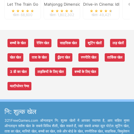
Let The Train Go
Mahjongg Dimensions
Drive-in Cinema: Idle Game
Ch
खेला: 68,600
खेला: 1,802,302
खेला: 49,421
खे
बच्चों के खेल
रेसिंग खेल
साहसिक खेल
शूटिंग खेलों
लड़ खेलों
खेल खेल
ताश के खेल
ढूँढना खेल
रणनीति खेल
तार्किक खेल
3 डी का खेल
लड़कियों के लिए खेल
बच्चों के लिए खेल
मल्टीप्लेयर गेम्स
नि: शुल्क खेल
321FreeGames.com ऑनलाइन नि: शुल्क खेलों में आपका स्वागत है, आप सहित मुफ्त
ऑनलाइन फ़्लैश खेल के सबसे विविध शैली, खेल सकते हैं, जहां सबसे अच्छा द्यूत पोर्टल: शूटिंग खेल,
ताश का खेल, मारियो खेल, बच्चों का खेल, तर्क और बोर्ड के खेल, रणनीतिक खेल, साहसिक, सिमुलेशन