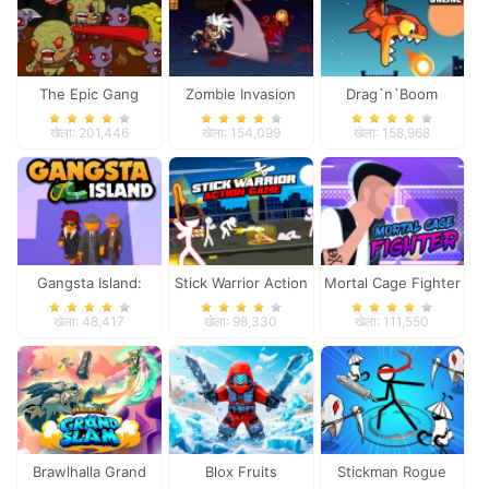
The Epic Gang
Zombie Invasion
Drag`n`Boom
खेला: 201,446
खेला: 154,099
खेला: 158,968
Gangsta Island:
Stick Warrior Action
Mortal Cage Fighter
Crime City
Game
खेला: 48,417
खेला: 98,330
खेला: 111,550
Brawlhalla Grand
Blox Fruits
Stickman Rogue