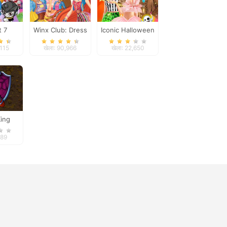
t 7
Winx Club: Dress
Iconic Halloween
Up
Costumes
,115
खेला: 90,966
खेला: 22,650
ing
889