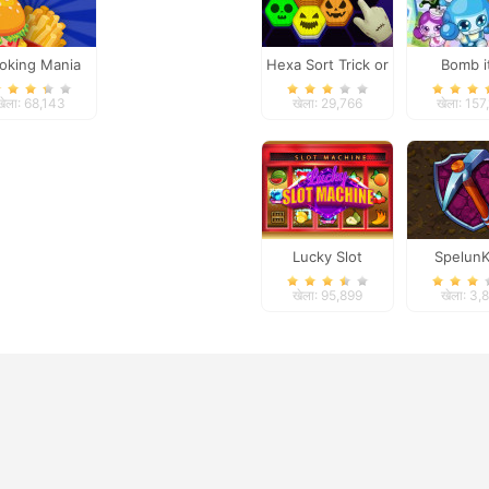
oking Mania
Hexa Sort Trick or
Bomb i
Express
Treat
खेला: 68,143
खेला: 29,766
खेला: 157
Lucky Slot
SpelunK
Machine
खेला: 95,899
खेला: 3,