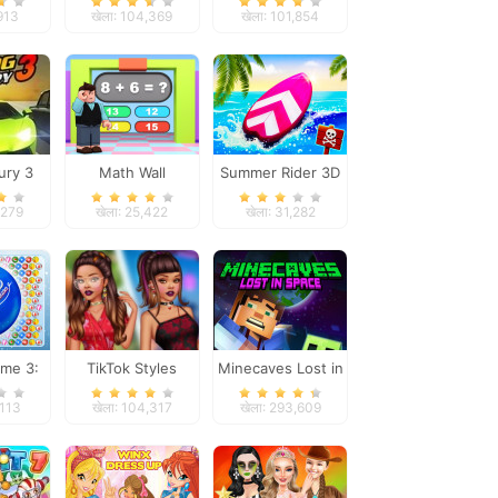
er
Challenge
,913
खेला: 104,369
खेला: 101,854
Beachwear
ury 3
Math Wall
Summer Rider 3D
Simulator
,279
खेला: 25,422
खेला: 31,282
me 3:
TikTok Styles
Minecaves Lost in
Edition
Battle Boho vs
Space
,113
खेला: 104,317
खेला: 293,609
Grunge