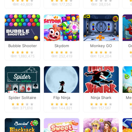
Shooter
Puzzle Story
खेला: 40,609
खेला: 177,252
खेला: 38,054
ख
Bubble Shooter
Skydom
Monkey GO
G
Happy: Stage 1
खेला: 1,880,475
खेला: 252,419
खेला: 124,204
ख
Spider Solitaire
Flip Ninja
Ninja Shark
Me
खेला: 371,616
खेला: 144,821
खेला: 157,567
ख