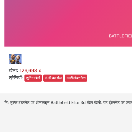
खेला:
126,698 x
श्रेणियाँ:
शूटिंग खेलों
3 डी का खेल
मल्टीप्लेयर गेम्स
नि: शुल्क इंटरनेट पर ऑनलाइन Battlefield Elite 3d खेल खेलो. यह इंटरनेट पर उपलब