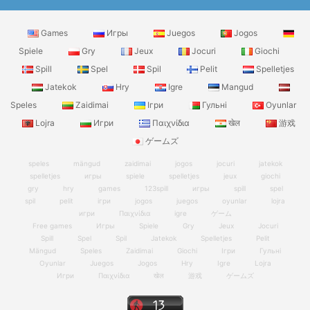
Games
Игры
Juegos
Jogos
Spiele
Gry
Jeux
Jocuri
Giochi
Spill
Spel
Spil
Pelit
Spelletjes
Jatekok
Hry
Igre
Mangud
Speles
Zaidimai
Ігри
Гульні
Oyunlar
Lojra
Игри
Παιχνίδια
खेल
游戏
ゲームズ
speles
mängud
zaidimai
jogos
jocuri
jatekok
spelletjes
игры
spiele
spelletjes
jeux
giochi
gry
hry
games
123spill
игры
spill
spel
spil
pelit
ігри
jogos
juegos
oyunlar
lojra
игри
Παιχνίδια
igre
ゲーム
Free games
Игры
Spiele
Gry
Jeux
Jocuri
Spill
Spel
Spil
Jatekok
Spelletjes
Pelit
Mängud
Speles
Zaidimai
Giochi
Ігри
Гульні
Oyunlar
Juegos
Jogos
Hry
Igre
Lojra
Игри
Παιχνίδια
खेल
游戏
ゲームズ