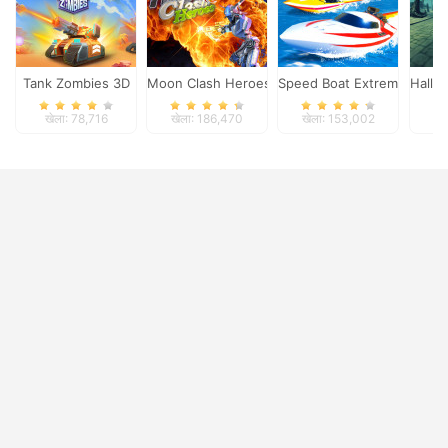
Tank Zombies 3D
Moon Clash Heroes
Speed Boat Extreme Racin
Hallo
खेला: 78,716
खेला: 186,470
खेला: 153,002
ख