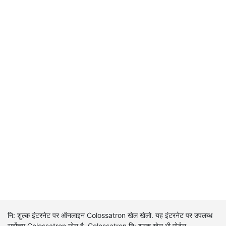
नि: शुल्क इंटरनेट पर ऑनलाइन Colossatron खेल खेलो. यह इंटरनेट पर उपलब्ध
सर्वोत्तम Colossatron खेल है. Colossatron नि: शुल्क खेल भी पोर्टल