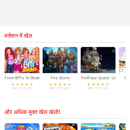
वर्तमान में खेल
From BFFs To Rivals
Fire Storm
TrollFace Quest: USA 1
Sw
खेला: 106,241
खेला: 133,887
खेला: 141,706
खे
और अधिक मुक्त खेल खेलो!