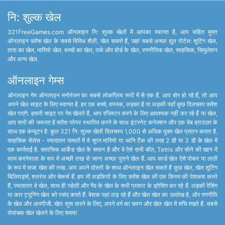
नि: शुल्क खेल
321FreeGames.com ऑनलाइन नि: शुल्क खेलों में आपका स्वागत है, आप सहित मुफ्त
ऑनलाइन फ़्लैश खेल के सबसे विविध शैली, खेल सकते हैं, जहां सबसे अच्छा द्यूत पोर्टल: शूटिंग खेल,
ताश का खेल, मारियो खेल, बच्चों का खेल, तर्क और बोर्ड के खेल, रणनीतिक खेल, साहसिक, सिमुलेशन
और अन्य खेल.
ऑनलाइन गेम्स
ऑनलाइन गेम ऑनलाइन मनोरंजन का सबसे लोकप्रिय रूपों में से एक हैं. आप बोर हो रहे हैं, तो आप
अपने खेल साइट के लिए स्वागत है. हर एक बच्चे, वयस्क, लड़का है या लड़की यहाँ कुछ दिलचस्प फ़्लैश
खेल पाएंगे. हमारी साइट पर गेम खेलते हैं, आप रजिस्टर करने के लिए आवश्यक नहीं कर रहे हैं या खेल,
आप सभी की जरूरत है फ़्लैश प्लेयर स्थापित करने के साथ इंटरनेट कनेक्शन और एक वेब ब्राउज़र के
साथ एक कंप्यूटर है. कुल 321 नि: शुल्क खेलों दिलचस्प 1,000 से अधिक मुक्त खेल प्रदान करता है.
साहसिक सेलेस - ज्यादातर मामलों में वे सुपर मारियो या ध्वनि टैंक की तरह 2 डी या 3 डी के खेल में
एक कार्रवाई है. क्लासिक आर्केड खेल के समान है और वे ऐसे सभी बॉल, Tetris और सोने की खान में
काम करनेवाला के रूप में अच्छी तरह से जाना अच्छा पुराने खेल हैं. आप कार्ड खेल ऐसे पोकर या लाठी
के रूप में सजा खेल की तरह. आप अपने दोस्तों के साथ ऑनलाइन खेल सकते हैं कुछ खेल, खेल शूटिंग
बिलियर्ड्स, शतरंज और चेकर्स हैं. हम भी लड़कियों के लिए फ़्लैश खेल की एक किस्म की पेशकश करते
हैं, ज्यादातर वे खेल, साथ ही पहेली और गेंद के खेल के सभी प्रकार के ड्रेसिंग कर रहे हैं. लड़कों रेसिंग
या कार ट्यूनिंग खेल को पसंद करते हैं. बेशक यहां लड़ रहे हैं और खेल खेल का उल्लेख है, और रणनीति
के खेल और आरपीजी. खेल शुरू करने के लिए, अपने वर्ग का चयन और खेल खेल में रुचि रखते हैं. सबसे
रोमांचक खेल खेलने के लिए समय!