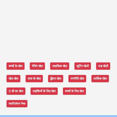
बच्चों के खेल
रेसिंग खेल
साहसिक खेल
शूटिंग खेलों
लड़ खेलों
खेल खेल
ताश के खेल
ढूँढना खेल
रणनीति खेल
तार्किक खेल
3 डी का खेल
लड़कियों के लिए खेल
बच्चों के लिए खेल
मल्टीप्लेयर गेम्स