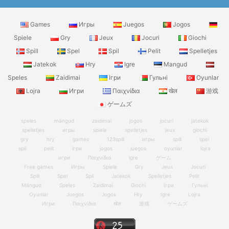
Games
Игры
Juegos
Jogos
Spiele
Gry
Jeux
Jocuri
Giochi
Spill
Spel
Spil
Pelit
Spelletjes
Jatekok
Hry
Igre
Mangud
Speles
Zaidimai
Ігри
Гульні
Oyunlar
Lojra
Игри
Παιχνίδια
खेल
游戏
ゲームズ
speles
mängud
zaidimai
jogos
jocuri
jatekok
spelletjes
игры
spiele
spelletjes
jeux
giochi
gry
hry
games
123spill
игры
spill
spel
spil
pelit
ігри
jogos
juegos
oyunlar
lojra
игри
Παιχνίδια
igre
ゲーム
Free games
Игры
Spiele
Gry
Jeux
Jocuri
Spill
Spel
Spil
Jatekok
Spelletjes
Pelit
Mängud
Speles
Zaidimai
Giochi
Ігри
Гульні
Oyunlar
Juegos
Jogos
Hry
Igre
Lojra
Игри
Παιχνίδια
खेल
游戏
ゲームズ