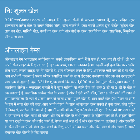
नि: शुल्क खेल
321FreeGames.com ऑनलाइन नि: शुल्क खेलों में आपका स्वागत है, आप सहित मुफ्त
ऑनलाइन फ़्लैश खेल के सबसे विविध शैली, खेल सकते हैं, जहां सबसे अच्छा द्यूत पोर्टल: शूटिंग खेल,
ताश का खेल, मारियो खेल, बच्चों का खेल, तर्क और बोर्ड के खेल, रणनीतिक खेल, साहसिक, सिमुलेशन
और अन्य खेल.
ऑनलाइन गेम्स
ऑनलाइन गेम ऑनलाइन मनोरंजन का सबसे लोकप्रिय रूपों में से एक हैं. आप बोर हो रहे हैं, तो आप
अपने खेल साइट के लिए स्वागत है. हर एक बच्चे, वयस्क, लड़का है या लड़की यहाँ कुछ दिलचस्प फ़्लैश
खेल पाएंगे. हमारी साइट पर गेम खेलते हैं, आप रजिस्टर करने के लिए आवश्यक नहीं कर रहे हैं या खेल,
आप सभी की जरूरत है फ़्लैश प्लेयर स्थापित करने के साथ इंटरनेट कनेक्शन और एक वेब ब्राउज़र के
साथ एक कंप्यूटर है. कुल 321 नि: शुल्क खेलों दिलचस्प 1,000 से अधिक मुक्त खेल प्रदान करता है.
साहसिक सेलेस - ज्यादातर मामलों में वे सुपर मारियो या ध्वनि टैंक की तरह 2 डी या 3 डी के खेल में
एक कार्रवाई है. क्लासिक आर्केड खेल के समान है और वे ऐसे सभी बॉल, Tetris और सोने की खान में
काम करनेवाला के रूप में अच्छी तरह से जाना अच्छा पुराने खेल हैं. आप कार्ड खेल ऐसे पोकर या लाठी
के रूप में सजा खेल की तरह. आप अपने दोस्तों के साथ ऑनलाइन खेल सकते हैं कुछ खेल, खेल शूटिंग
बिलियर्ड्स, शतरंज और चेकर्स हैं. हम भी लड़कियों के लिए फ़्लैश खेल की एक किस्म की पेशकश करते
हैं, ज्यादातर वे खेल, साथ ही पहेली और गेंद के खेल के सभी प्रकार के ड्रेसिंग कर रहे हैं. लड़कों रेसिंग
या कार ट्यूनिंग खेल को पसंद करते हैं. बेशक यहां लड़ रहे हैं और खेल खेल का उल्लेख है, और रणनीति
के खेल और आरपीजी. खेल शुरू करने के लिए, अपने वर्ग का चयन और खेल खेल में रुचि रखते हैं. सबसे
रोमांचक खेल खेलने के लिए समय!