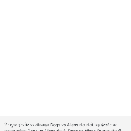
नि: शुल्क इंटरनेट पर ऑनलाइन Dogs vs Aliens खेल खेलो. यह इंटरनेट पर
उपलब्ध सर्वोत्तम Dogs vs Aliens खेल है. Dogs vs Aliens नि: शुल्क खेल भी