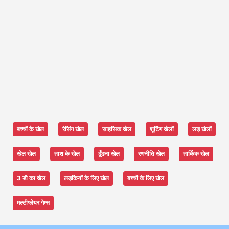
बच्चों के खेल
रेसिंग खेल
साहसिक खेल
शूटिंग खेलों
लड़ खेलों
खेल खेल
ताश के खेल
ढूँढना खेल
रणनीति खेल
तार्किक खेल
3 डी का खेल
लड़कियों के लिए खेल
बच्चों के लिए खेल
मल्टीप्लेयर गेम्स