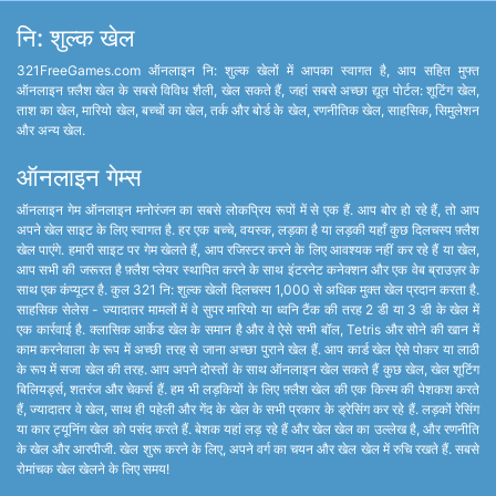
नि: शुल्क खेल
321FreeGames.com ऑनलाइन नि: शुल्क खेलों में आपका स्वागत है, आप सहित मुफ्त
ऑनलाइन फ़्लैश खेल के सबसे विविध शैली, खेल सकते हैं, जहां सबसे अच्छा द्यूत पोर्टल: शूटिंग खेल,
ताश का खेल, मारियो खेल, बच्चों का खेल, तर्क और बोर्ड के खेल, रणनीतिक खेल, साहसिक, सिमुलेशन
और अन्य खेल.
ऑनलाइन गेम्स
ऑनलाइन गेम ऑनलाइन मनोरंजन का सबसे लोकप्रिय रूपों में से एक हैं. आप बोर हो रहे हैं, तो आप
अपने खेल साइट के लिए स्वागत है. हर एक बच्चे, वयस्क, लड़का है या लड़की यहाँ कुछ दिलचस्प फ़्लैश
खेल पाएंगे. हमारी साइट पर गेम खेलते हैं, आप रजिस्टर करने के लिए आवश्यक नहीं कर रहे हैं या खेल,
आप सभी की जरूरत है फ़्लैश प्लेयर स्थापित करने के साथ इंटरनेट कनेक्शन और एक वेब ब्राउज़र के
साथ एक कंप्यूटर है. कुल 321 नि: शुल्क खेलों दिलचस्प 1,000 से अधिक मुक्त खेल प्रदान करता है.
साहसिक सेलेस - ज्यादातर मामलों में वे सुपर मारियो या ध्वनि टैंक की तरह 2 डी या 3 डी के खेल में
एक कार्रवाई है. क्लासिक आर्केड खेल के समान है और वे ऐसे सभी बॉल, Tetris और सोने की खान में
काम करनेवाला के रूप में अच्छी तरह से जाना अच्छा पुराने खेल हैं. आप कार्ड खेल ऐसे पोकर या लाठी
के रूप में सजा खेल की तरह. आप अपने दोस्तों के साथ ऑनलाइन खेल सकते हैं कुछ खेल, खेल शूटिंग
बिलियर्ड्स, शतरंज और चेकर्स हैं. हम भी लड़कियों के लिए फ़्लैश खेल की एक किस्म की पेशकश करते
हैं, ज्यादातर वे खेल, साथ ही पहेली और गेंद के खेल के सभी प्रकार के ड्रेसिंग कर रहे हैं. लड़कों रेसिंग
या कार ट्यूनिंग खेल को पसंद करते हैं. बेशक यहां लड़ रहे हैं और खेल खेल का उल्लेख है, और रणनीति
के खेल और आरपीजी. खेल शुरू करने के लिए, अपने वर्ग का चयन और खेल खेल में रुचि रखते हैं. सबसे
रोमांचक खेल खेलने के लिए समय!