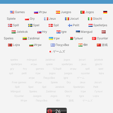
Games
Игры
Juegos
Jogos
Spiele
Gry
Jeux
Jocuri
Giochi
Spill
Spel
Spil
Pelit
Spelletjes
Jatekok
Hry
Igre
Mangud
Speles
Zaidimai
Ігри
Гульні
Oyunlar
Lojra
Игри
Παιχνίδια
खेल
游戏
ゲームズ
speles
mängud
zaidimai
jogos
jocuri
jatekok
spelletjes
игры
spiele
spelletjes
jeux
giochi
gry
hry
games
123spill
игры
spill
spel
spil
pelit
ігри
jogos
juegos
oyunlar
lojra
игри
Παιχνίδια
igre
ゲーム
Free games
Игры
Spiele
Gry
Jeux
Jocuri
Spill
Spel
Spil
Jatekok
Spelletjes
Pelit
Mängud
Speles
Zaidimai
Giochi
Ігри
Гульні
Oyunlar
Juegos
Jogos
Hry
Igre
Lojra
Игри
Παιχνίδια
खेल
游戏
ゲームズ