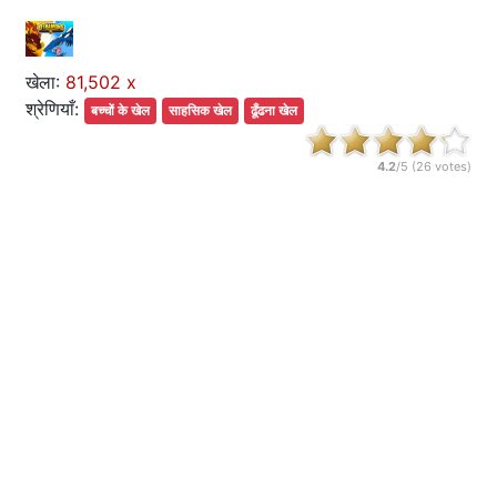
खेला:
81,502 x
श्रेणियाँ:
बच्चों के खेल
साहसिक खेल
ढूँढना खेल
4.2
/5 (
26
votes)