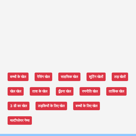
बच्चों के खेल
रेसिंग खेल
साहसिक खेल
शूटिंग खेलों
लड़ खेलों
खेल खेल
ताश के खेल
ढूँढना खेल
रणनीति खेल
तार्किक खेल
3 डी का खेल
लड़कियों के लिए खेल
बच्चों के लिए खेल
मल्टीप्लेयर गेम्स