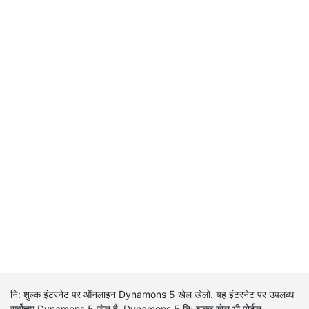
नि: शुल्क इंटरनेट पर ऑनलाइन Dynamons 5 खेल खेलो. यह इंटरनेट पर उपलब्ध
सर्वोत्तम Dynamons 5 खेल है. Dynamons 5 नि: शुल्क खेल भी पोर्टल