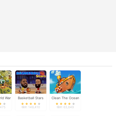
rld War
Basketball Stars
Clean The Ocean
,475
खेला: 149,410
खेला: 63,649