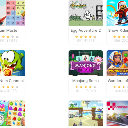
um Master
Egg Adventure 2
Snow Ride
Parko
खेला: 37,946
खेला: 41,773
खेला: 20
Nom Connect
Mahjong Remix
Wonders of
Classic
Matc
खेला: 91,173
खेला: 118,940
खेला: 42