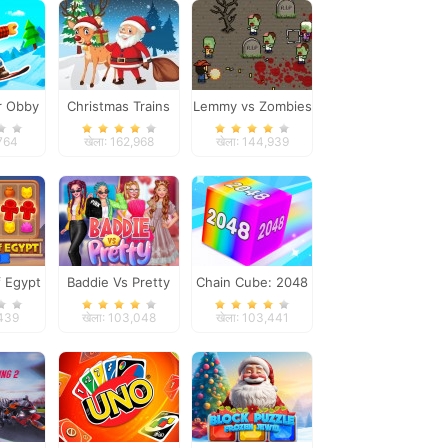
r Obby
Christmas Trains
Lemmy vs Zombies
ur
,764
खेला: 162,968
खेला: 144,939
 Egypt
Baddie Vs Pretty
Chain Cube: 2048
h
merge
,439
खेला: 103,048
खेला: 103,441