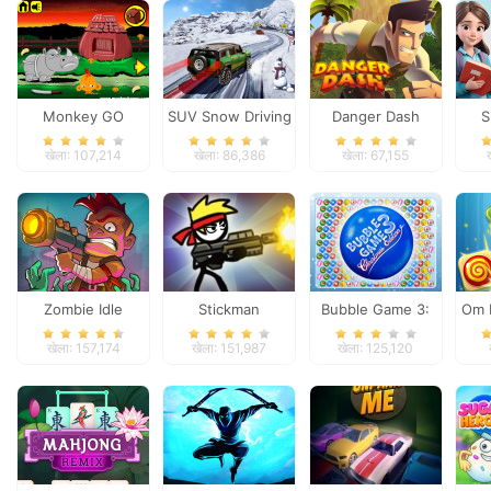
Monkey GO
SUV Snow Driving
Danger Dash
S
Happy: Stage 3
3d
खेला: 107,214
खेला: 86,386
खेला: 67,155
Zombie Idle
Stickman
Bubble Game 3:
Om 
Defense Online
Peacekeeper
Christmas Edition
खेला: 157,174
खेला: 151,987
खेला: 125,120