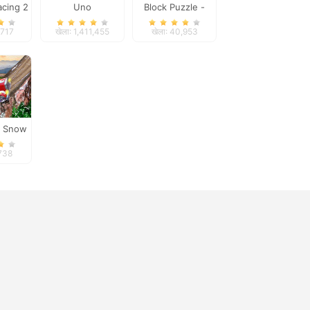
cing 2
Uno
Block Puzzle -
Frozen Jewel
,717
खेला: 1,411,455
खेला: 40,953
k Snow
tor
,738