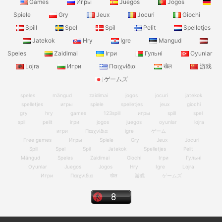
Games
Игры
Juegos
Jogos
Spiele
Gry
Jeux
Jocuri
Giochi
Spill
Spel
Spil
Pelit
Spelletjes
Jatekok
Hry
Igre
Mangud
Speles
Zaidimai
Ігри
Гульні
Oyunlar
Lojra
Игри
Παιχνίδια
खेल
游戏
ゲームズ
speles
mängud
zaidimai
jogos
jocuri
jatekok
spelletjes
игры
spiele
spelletjes
jeux
giochi
gry
hry
games
123spill
игры
spill
spel
spil
pelit
ігри
jogos
juegos
oyunlar
lojra
игри
Παιχνίδια
igre
ゲーム
Free games
Игры
Spiele
Gry
Jeux
Jocuri
Spill
Spel
Spil
Jatekok
Spelletjes
Pelit
Mängud
Speles
Zaidimai
Giochi
Ігри
Гульні
Oyunlar
Juegos
Jogos
Hry
Igre
Lojra
Игри
Παιχνίδια
खेल
游戏
ゲームズ