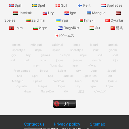
Spill
Spel
Spil
Pelit
Spelletjes
Jatekok
Hry
Igre
Mangud
Speles
Zaidimai
Ігри
Гульні
Oyunlar
Lojra
Игри
Παιχνίδια
खेल
游戏
ゲームズ
speles
mängud
zaidimai
jogos
jocuri
jatekok
spelletjes
игры
spiele
spelletjes
jeux
giochi
gry
hry
games
123spill
игры
spill
spel
spil
pelit
ігри
jogos
juegos
oyunlar
lojra
игри
Παιχνίδια
igre
ゲーム
Free games
Игры
Spiele
Gry
Jeux
Jocuri
Spill
Spel
Spil
Jatekok
Spelletjes
Pelit
Mängud
Speles
Zaidimai
Giochi
Ігри
Гульні
Oyunlar
Juegos
Jogos
Hry
Igre
Lojra
Игри
Παιχνίδια
खेल
游戏
ゲームズ
Contact us
Privacy policy
Sitemap