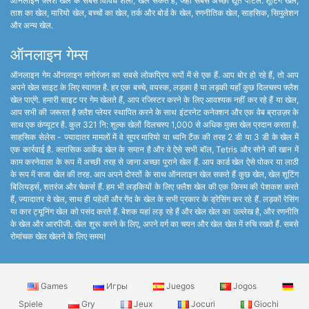
ऑनलाइन फ़्लैश खेल के सबसे विविध शैली, खेल सकते हैं, जहां सबसे अच्छा द्यूत पोर्टल: शूटिंग खेल,
ताश का खेल, मारियो खेल, बच्चों का खेल, तर्क और बोर्ड के खेल, रणनीतिक खेल, साहसिक, सिमुलेशन
और अन्य खेल.
ऑनलाइन गेम्स
ऑनलाइन गेम ऑनलाइन मनोरंजन का सबसे लोकप्रिय रूपों में से एक हैं. आप बोर हो रहे हैं, तो आप
अपने खेल साइट के लिए स्वागत है. हर एक बच्चे, वयस्क, लड़का है या लड़की यहाँ कुछ दिलचस्प फ़्लैश
खेल पाएंगे. हमारी साइट पर गेम खेलते हैं, आप रजिस्टर करने के लिए आवश्यक नहीं कर रहे हैं या खेल,
आप सभी की जरूरत है फ़्लैश प्लेयर स्थापित करने के साथ इंटरनेट कनेक्शन और एक वेब ब्राउज़र के
साथ एक कंप्यूटर है. कुल 321 नि: शुल्क खेलों दिलचस्प 1,000 से अधिक मुक्त खेल प्रदान करता है.
साहसिक सेलेस - ज्यादातर मामलों में वे सुपर मारियो या ध्वनि टैंक की तरह 2 डी या 3 डी के खेल में
एक कार्रवाई है. क्लासिक आर्केड खेल के समान है और वे ऐसे सभी बॉल, Tetris और सोने की खान में
काम करनेवाला के रूप में अच्छी तरह से जाना अच्छा पुराने खेल हैं. आप कार्ड खेल ऐसे पोकर या लाठी
के रूप में सजा खेल की तरह. आप अपने दोस्तों के साथ ऑनलाइन खेल सकते हैं कुछ खेल, खेल शूटिंग
बिलियर्ड्स, शतरंज और चेकर्स हैं. हम भी लड़कियों के लिए फ़्लैश खेल की एक किस्म की पेशकश करते
हैं, ज्यादातर वे खेल, साथ ही पहेली और गेंद के खेल के सभी प्रकार के ड्रेसिंग कर रहे हैं. लड़कों रेसिंग
या कार ट्यूनिंग खेल को पसंद करते हैं. बेशक यहां लड़ रहे हैं और खेल खेल का उल्लेख है, और रणनीति
के खेल और आरपीजी. खेल शुरू करने के लिए, अपने वर्ग का चयन और खेल खेल में रुचि रखते हैं. सबसे
रोमांचक खेल खेलने के लिए समय!
Games
Игры
Juegos
Jogos
Spiele
Gry
Jeux
Jocuri
Giochi