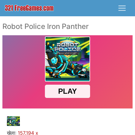
Robot Police Iron Panther
खेला:
157,194 x