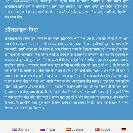
321FreeGames.com ऑनलाइन नि: शुल्क खेलों में आपका स्वागत है, आप सहित मुफ्त
ऑनलाइन फ़्लैश खेल के सबसे विविध शैली, खेल सकते हैं, जहां सबसे अच्छा द्यूत पोर्टल: शूटिंग खेल,
ताश का खेल, मारियो खेल, बच्चों का खेल, तर्क और बोर्ड के खेल, रणनीतिक खेल, साहसिक, सिमुलेशन
और अन्य खेल.
ऑनलाइन गेम्स
ऑनलाइन गेम ऑनलाइन मनोरंजन का सबसे लोकप्रिय रूपों में से एक हैं. आप बोर हो रहे हैं, तो आप
अपने खेल साइट के लिए स्वागत है. हर एक बच्चे, वयस्क, लड़का है या लड़की यहाँ कुछ दिलचस्प फ़्लैश
खेल पाएंगे. हमारी साइट पर गेम खेलते हैं, आप रजिस्टर करने के लिए आवश्यक नहीं कर रहे हैं या खेल,
आप सभी की जरूरत है फ़्लैश प्लेयर स्थापित करने के साथ इंटरनेट कनेक्शन और एक वेब ब्राउज़र के
साथ एक कंप्यूटर है. कुल 321 नि: शुल्क खेलों दिलचस्प 1,000 से अधिक मुक्त खेल प्रदान करता है.
साहसिक सेलेस - ज्यादातर मामलों में वे सुपर मारियो या ध्वनि टैंक की तरह 2 डी या 3 डी के खेल में
एक कार्रवाई है. क्लासिक आर्केड खेल के समान है और वे ऐसे सभी बॉल, Tetris और सोने की खान में
काम करनेवाला के रूप में अच्छी तरह से जाना अच्छा पुराने खेल हैं. आप कार्ड खेल ऐसे पोकर या लाठी
के रूप में सजा खेल की तरह. आप अपने दोस्तों के साथ ऑनलाइन खेल सकते हैं कुछ खेल, खेल शूटिंग
बिलियर्ड्स, शतरंज और चेकर्स हैं. हम भी लड़कियों के लिए फ़्लैश खेल की एक किस्म की पेशकश करते
हैं, ज्यादातर वे खेल, साथ ही पहेली और गेंद के खेल के सभी प्रकार के ड्रेसिंग कर रहे हैं. लड़कों रेसिंग
या कार ट्यूनिंग खेल को पसंद करते हैं. बेशक यहां लड़ रहे हैं और खेल खेल का उल्लेख है, और रणनीति
के खेल और आरपीजी. खेल शुरू करने के लिए, अपने वर्ग का चयन और खेल खेल में रुचि रखते हैं. सबसे
रोमांचक खेल खेलने के लिए समय!
Games
Игры
Juegos
Jogos