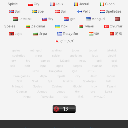
Spiele
Gry
Jeux
Jocuri
Giochi
Spill
Spel
Spil
Pelit
Spelletjes
Jatekok
Hry
Igre
Mangud
Speles
Zaidimai
Ігри
Гульні
Oyunlar
Lojra
Игри
Παιχνίδια
खेल
游戏
ゲームズ
speles
mängud
zaidimai
jogos
jocuri
jatekok
spelletjes
игры
spiele
spelletjes
jeux
giochi
gry
hry
games
123spill
игры
spill
spel
spil
pelit
ігри
jogos
juegos
oyunlar
lojra
игри
Παιχνίδια
igre
ゲーム
Free games
Игры
Spiele
Gry
Jeux
Jocuri
Spill
Spel
Spil
Jatekok
Spelletjes
Pelit
Mängud
Speles
Zaidimai
Giochi
Ігри
Гульні
Oyunlar
Juegos
Jogos
Hry
Igre
Lojra
Игри
Παιχνίδια
खेल
游戏
ゲームズ