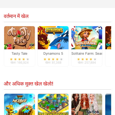
वर्तमान में खेल
Tasty Tale
Dynamons 5
Solitaire Farm: Seasons
Ta
खेला: 166,924
खेला: 81,368
खेला: 257,894
खे
और अधिक मुक्त खेल खेलो!