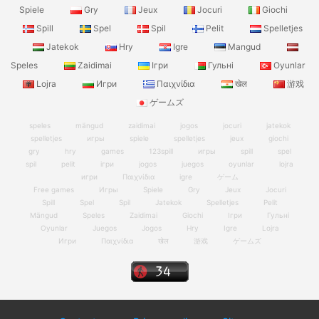
Spiele
Gry
Jeux
Jocuri
Giochi
Spill
Spel
Spil
Pelit
Spelletjes
Jatekok
Hry
Igre
Mangud
Speles
Zaidimai
Ігри
Гульні
Oyunlar
Lojra
Игри
Παιχνίδια
खेल
游戏
ゲームズ
speles
mängud
zaidimai
jogos
jocuri
jatekok
spelletjes
игры
spiele
spelletjes
jeux
giochi
gry
hry
games
123spill
игры
spill
spel
spil
pelit
ігри
jogos
juegos
oyunlar
lojra
игри
Παιχνίδια
igre
ゲーム
Free games
Игры
Spiele
Gry
Jeux
Jocuri
Spill
Spel
Spil
Jatekok
Spelletjes
Pelit
Mängud
Speles
Zaidimai
Giochi
Ігри
Гульні
Oyunlar
Juegos
Jogos
Hry
Igre
Lojra
Игри
Παιχνίδια
खेल
游戏
ゲームズ