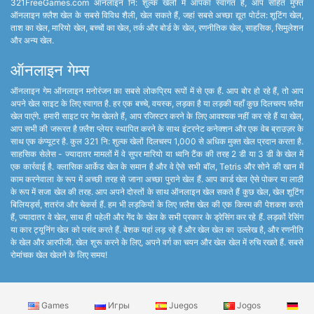
321FreeGames.com ऑनलाइन नि: शुल्क खेलों में आपका स्वागत है, आप सहित मुफ्त
ऑनलाइन फ़्लैश खेल के सबसे विविध शैली, खेल सकते हैं, जहां सबसे अच्छा द्यूत पोर्टल: शूटिंग खेल,
ताश का खेल, मारियो खेल, बच्चों का खेल, तर्क और बोर्ड के खेल, रणनीतिक खेल, साहसिक, सिमुलेशन
और अन्य खेल.
ऑनलाइन गेम्स
ऑनलाइन गेम ऑनलाइन मनोरंजन का सबसे लोकप्रिय रूपों में से एक हैं. आप बोर हो रहे हैं, तो आप
अपने खेल साइट के लिए स्वागत है. हर एक बच्चे, वयस्क, लड़का है या लड़की यहाँ कुछ दिलचस्प फ़्लैश
खेल पाएंगे. हमारी साइट पर गेम खेलते हैं, आप रजिस्टर करने के लिए आवश्यक नहीं कर रहे हैं या खेल,
आप सभी की जरूरत है फ़्लैश प्लेयर स्थापित करने के साथ इंटरनेट कनेक्शन और एक वेब ब्राउज़र के
साथ एक कंप्यूटर है. कुल 321 नि: शुल्क खेलों दिलचस्प 1,000 से अधिक मुक्त खेल प्रदान करता है.
साहसिक सेलेस - ज्यादातर मामलों में वे सुपर मारियो या ध्वनि टैंक की तरह 2 डी या 3 डी के खेल में
एक कार्रवाई है. क्लासिक आर्केड खेल के समान है और वे ऐसे सभी बॉल, Tetris और सोने की खान में
काम करनेवाला के रूप में अच्छी तरह से जाना अच्छा पुराने खेल हैं. आप कार्ड खेल ऐसे पोकर या लाठी
के रूप में सजा खेल की तरह. आप अपने दोस्तों के साथ ऑनलाइन खेल सकते हैं कुछ खेल, खेल शूटिंग
बिलियर्ड्स, शतरंज और चेकर्स हैं. हम भी लड़कियों के लिए फ़्लैश खेल की एक किस्म की पेशकश करते
हैं, ज्यादातर वे खेल, साथ ही पहेली और गेंद के खेल के सभी प्रकार के ड्रेसिंग कर रहे हैं. लड़कों रेसिंग
या कार ट्यूनिंग खेल को पसंद करते हैं. बेशक यहां लड़ रहे हैं और खेल खेल का उल्लेख है, और रणनीति
के खेल और आरपीजी. खेल शुरू करने के लिए, अपने वर्ग का चयन और खेल खेल में रुचि रखते हैं. सबसे
रोमांचक खेल खेलने के लिए समय!
Games
Игры
Juegos
Jogos