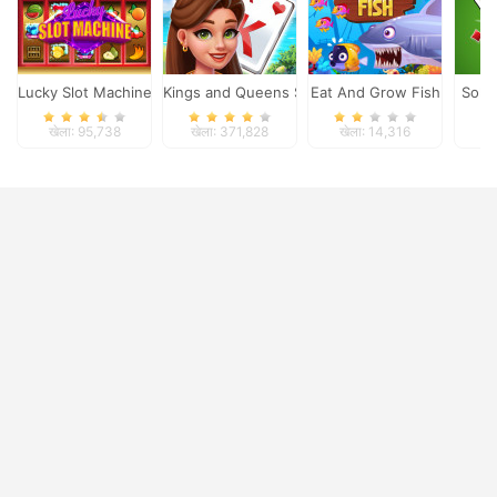
Lucky Slot Machine
Kings and Queens Solitaire Tripeaks
Eat And Grow Fish
Solit
खेला: 95,738
खेला: 371,828
खेला: 14,316
ख