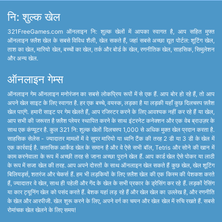
नि: शुल्क खेल
321FreeGames.com ऑनलाइन नि: शुल्क खेलों में आपका स्वागत है, आप सहित मुफ्त
ऑनलाइन फ़्लैश खेल के सबसे विविध शैली, खेल सकते हैं, जहां सबसे अच्छा द्यूत पोर्टल: शूटिंग खेल,
ताश का खेल, मारियो खेल, बच्चों का खेल, तर्क और बोर्ड के खेल, रणनीतिक खेल, साहसिक, सिमुलेशन
और अन्य खेल.
ऑनलाइन गेम्स
ऑनलाइन गेम ऑनलाइन मनोरंजन का सबसे लोकप्रिय रूपों में से एक हैं. आप बोर हो रहे हैं, तो आप
अपने खेल साइट के लिए स्वागत है. हर एक बच्चे, वयस्क, लड़का है या लड़की यहाँ कुछ दिलचस्प फ़्लैश
खेल पाएंगे. हमारी साइट पर गेम खेलते हैं, आप रजिस्टर करने के लिए आवश्यक नहीं कर रहे हैं या खेल,
आप सभी की जरूरत है फ़्लैश प्लेयर स्थापित करने के साथ इंटरनेट कनेक्शन और एक वेब ब्राउज़र के
साथ एक कंप्यूटर है. कुल 321 नि: शुल्क खेलों दिलचस्प 1,000 से अधिक मुक्त खेल प्रदान करता है.
साहसिक सेलेस - ज्यादातर मामलों में वे सुपर मारियो या ध्वनि टैंक की तरह 2 डी या 3 डी के खेल में
एक कार्रवाई है. क्लासिक आर्केड खेल के समान है और वे ऐसे सभी बॉल, Tetris और सोने की खान में
काम करनेवाला के रूप में अच्छी तरह से जाना अच्छा पुराने खेल हैं. आप कार्ड खेल ऐसे पोकर या लाठी
के रूप में सजा खेल की तरह. आप अपने दोस्तों के साथ ऑनलाइन खेल सकते हैं कुछ खेल, खेल शूटिंग
बिलियर्ड्स, शतरंज और चेकर्स हैं. हम भी लड़कियों के लिए फ़्लैश खेल की एक किस्म की पेशकश करते
हैं, ज्यादातर वे खेल, साथ ही पहेली और गेंद के खेल के सभी प्रकार के ड्रेसिंग कर रहे हैं. लड़कों रेसिंग
या कार ट्यूनिंग खेल को पसंद करते हैं. बेशक यहां लड़ रहे हैं और खेल खेल का उल्लेख है, और रणनीति
के खेल और आरपीजी. खेल शुरू करने के लिए, अपने वर्ग का चयन और खेल खेल में रुचि रखते हैं. सबसे
रोमांचक खेल खेलने के लिए समय!