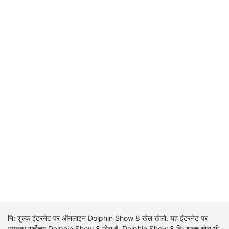
नि: शुल्क इंटरनेट पर ऑनलाइन Dolphin Show 8 खेल खेलो. यह इंटरनेट पर
उपलब्ध सर्वोत्तम Dolphin Show 8 खेल है. Dolphin Show 8 नि: शुल्क खेल भी