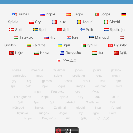
Games
Игры
Juegos
Jogos
Spiele
Gry
Jeux
Jocuri
Giochi
Spill
Spel
Spil
Pelit
Spelletjes
Jatekok
Hry
Igre
Mangud
Speles
Zaidimai
Ігри
Гульні
Oyunlar
Lojra
Игри
Παιχνίδια
खेल
游戏
ゲームズ
speles
mängud
zaidimai
jogos
jocuri
jatekok
spelletjes
игры
spiele
spelletjes
jeux
giochi
gry
hry
games
123spill
игры
spill
spel
spil
pelit
ігри
jogos
juegos
oyunlar
lojra
игри
Παιχνίδια
igre
ゲーム
Free games
Игры
Spiele
Gry
Jeux
Jocuri
Spill
Spel
Spil
Jatekok
Spelletjes
Pelit
Mängud
Speles
Zaidimai
Giochi
Ігри
Гульні
Oyunlar
Juegos
Jogos
Hry
Igre
Lojra
Игри
Παιχνίδια
खेल
游戏
ゲームズ