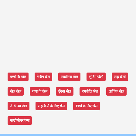
बच्चों के खेल
रेसिंग खेल
साहसिक खेल
शूटिंग खेलों
लड़ खेलों
खेल खेल
ताश के खेल
ढूँढना खेल
रणनीति खेल
तार्किक खेल
3 डी का खेल
लड़कियों के लिए खेल
बच्चों के लिए खेल
मल्टीप्लेयर गेम्स