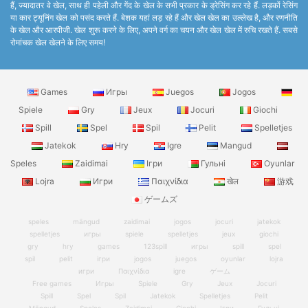
हैं, ज्यादातर वे खेल, साथ ही पहेली और गेंद के खेल के सभी प्रकार के ड्रेसिंग कर रहे हैं. लड़कों रेसिंग
या कार ट्यूनिंग खेल को पसंद करते हैं. बेशक यहां लड़ रहे हैं और खेल खेल का उल्लेख है, और रणनीति
के खेल और आरपीजी. खेल शुरू करने के लिए, अपने वर्ग का चयन और खेल खेल में रुचि रखते हैं. सबसे
रोमांचक खेल खेलने के लिए समय!
Games
Игры
Juegos
Jogos
Spiele
Gry
Jeux
Jocuri
Giochi
Spill
Spel
Spil
Pelit
Spelletjes
Jatekok
Hry
Igre
Mangud
Speles
Zaidimai
Ігри
Гульні
Oyunlar
Lojra
Игри
Παιχνίδια
खेल
游戏
ゲームズ
speles
mängud
zaidimai
jogos
jocuri
jatekok
spelletjes
игры
spiele
spelletjes
jeux
giochi
gry
hry
games
123spill
игры
spill
spel
spil
pelit
ігри
jogos
juegos
oyunlar
lojra
игри
Παιχνίδια
igre
ゲーム
Free games
Игры
Spiele
Gry
Jeux
Jocuri
Spill
Spel
Spil
Jatekok
Spelletjes
Pelit
Mängud
Speles
Zaidimai
Giochi
Ігри
Гульні