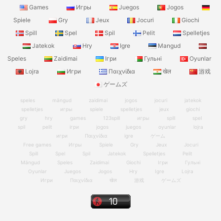
Games
Игры
Juegos
Jogos
Spiele
Gry
Jeux
Jocuri
Giochi
Spill
Spel
Spil
Pelit
Spelletjes
Jatekok
Hry
Igre
Mangud
Speles
Zaidimai
Ігри
Гульні
Oyunlar
Lojra
Игри
Παιχνίδια
खेल
游戏
ゲームズ
speles
mängud
zaidimai
jogos
jocuri
jatekok
spelletjes
игры
spiele
spelletjes
jeux
giochi
gry
hry
games
123spill
игры
spill
spel
spil
pelit
ігри
jogos
juegos
oyunlar
lojra
игри
Παιχνίδια
igre
ゲーム
Free games
Игры
Spiele
Gry
Jeux
Jocuri
Spill
Spel
Spil
Jatekok
Spelletjes
Pelit
Mängud
Speles
Zaidimai
Giochi
Ігри
Гульні
Oyunlar
Juegos
Jogos
Hry
Igre
Lojra
Игри
Παιχνίδια
खेल
游戏
ゲームズ