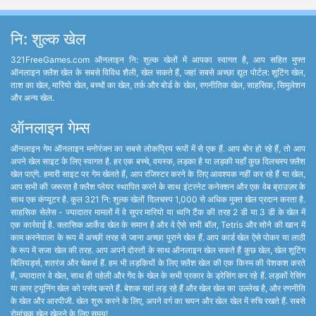
नि: शुल्क खेल
321FreeGames.com ऑनलाइन नि: शुल्क खेलों में आपका स्वागत है, आप सहित मुफ्त
ऑनलाइन फ़्लैश खेल के सबसे विविध शैली, खेल सकते हैं, जहां सबसे अच्छा द्यूत पोर्टल: शूटिंग खेल,
ताश का खेल, मारियो खेल, बच्चों का खेल, तर्क और बोर्ड के खेल, रणनीतिक खेल, साहसिक, सिमुलेशन
और अन्य खेल.
ऑनलाइन गेम्स
ऑनलाइन गेम ऑनलाइन मनोरंजन का सबसे लोकप्रिय रूपों में से एक हैं. आप बोर हो रहे हैं, तो आप
अपने खेल साइट के लिए स्वागत है. हर एक बच्चे, वयस्क, लड़का है या लड़की यहाँ कुछ दिलचस्प फ़्लैश
खेल पाएंगे. हमारी साइट पर गेम खेलते हैं, आप रजिस्टर करने के लिए आवश्यक नहीं कर रहे हैं या खेल,
आप सभी की जरूरत है फ़्लैश प्लेयर स्थापित करने के साथ इंटरनेट कनेक्शन और एक वेब ब्राउज़र के
साथ एक कंप्यूटर है. कुल 321 नि: शुल्क खेलों दिलचस्प 1,000 से अधिक मुक्त खेल प्रदान करता है.
साहसिक सेलेस - ज्यादातर मामलों में वे सुपर मारियो या ध्वनि टैंक की तरह 2 डी या 3 डी के खेल में
एक कार्रवाई है. क्लासिक आर्केड खेल के समान है और वे ऐसे सभी बॉल, Tetris और सोने की खान में
काम करनेवाला के रूप में अच्छी तरह से जाना अच्छा पुराने खेल हैं. आप कार्ड खेल ऐसे पोकर या लाठी
के रूप में सजा खेल की तरह. आप अपने दोस्तों के साथ ऑनलाइन खेल सकते हैं कुछ खेल, खेल शूटिंग
बिलियर्ड्स, शतरंज और चेकर्स हैं. हम भी लड़कियों के लिए फ़्लैश खेल की एक किस्म की पेशकश करते
हैं, ज्यादातर वे खेल, साथ ही पहेली और गेंद के खेल के सभी प्रकार के ड्रेसिंग कर रहे हैं. लड़कों रेसिंग
या कार ट्यूनिंग खेल को पसंद करते हैं. बेशक यहां लड़ रहे हैं और खेल खेल का उल्लेख है, और रणनीति
के खेल और आरपीजी. खेल शुरू करने के लिए, अपने वर्ग का चयन और खेल खेल में रुचि रखते हैं. सबसे
रोमांचक खेल खेलने के लिए समय!