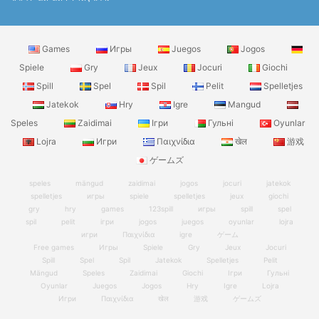
Games
Игры
Juegos
Jogos
Spiele
Gry
Jeux
Jocuri
Giochi
Spill
Spel
Spil
Pelit
Spelletjes
Jatekok
Hry
Igre
Mangud
Speles
Zaidimai
Ігри
Гульні
Oyunlar
Lojra
Игри
Παιχνίδια
खेल
游戏
ゲームズ
speles
mängud
zaidimai
jogos
jocuri
jatekok
spelletjes
игры
spiele
spelletjes
jeux
giochi
gry
hry
games
123spill
игры
spill
spel
spil
pelit
ігри
jogos
juegos
oyunlar
lojra
игри
Παιχνίδια
igre
ゲーム
Free games
Игры
Spiele
Gry
Jeux
Jocuri
Spill
Spel
Spil
Jatekok
Spelletjes
Pelit
Mängud
Speles
Zaidimai
Giochi
Ігри
Гульні
Oyunlar
Juegos
Jogos
Hry
Igre
Lojra
Игри
Παιχνίδια
खेल
游戏
ゲームズ