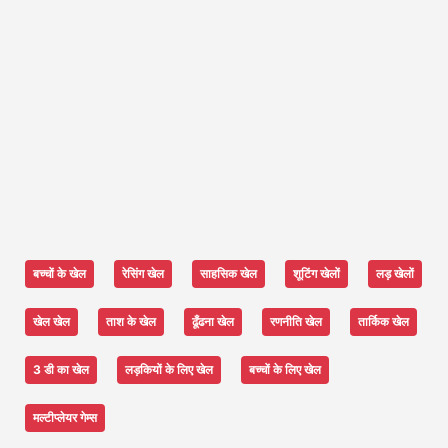
बच्चों के खेल
रेसिंग खेल
साहसिक खेल
शूटिंग खेलों
लड़ खेलों
खेल खेल
ताश के खेल
ढूँढना खेल
रणनीति खेल
तार्किक खेल
3 डी का खेल
लड़कियों के लिए खेल
बच्चों के लिए खेल
मल्टीप्लेयर गेम्स