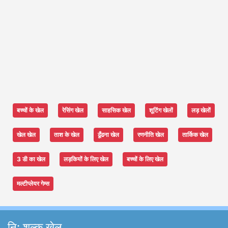
बच्चों के खेल
रेसिंग खेल
साहसिक खेल
शूटिंग खेलों
लड़ खेलों
खेल खेल
ताश के खेल
ढूँढना खेल
रणनीति खेल
तार्किक खेल
3 डी का खेल
लड़कियों के लिए खेल
बच्चों के लिए खेल
मल्टीप्लेयर गेम्स
नि: शुल्क खेल