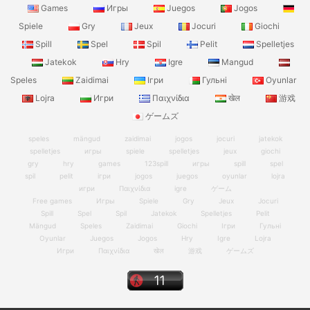
Games
Игры
Juegos
Jogos
Spiele
Gry
Jeux
Jocuri
Giochi
Spill
Spel
Spil
Pelit
Spelletjes
Jatekok
Hry
Igre
Mangud
Speles
Zaidimai
Ігри
Гульні
Oyunlar
Lojra
Игри
Παιχνίδια
खेल
游戏
ゲームズ
speles
mängud
zaidimai
jogos
jocuri
jatekok
spelletjes
игры
spiele
spelletjes
jeux
giochi
gry
hry
games
123spill
игры
spill
spel
spil
pelit
ігри
jogos
juegos
oyunlar
lojra
игри
Παιχνίδια
igre
ゲーム
Free games
Игры
Spiele
Gry
Jeux
Jocuri
Spill
Spel
Spil
Jatekok
Spelletjes
Pelit
Mängud
Speles
Zaidimai
Giochi
Ігри
Гульні
Oyunlar
Juegos
Jogos
Hry
Igre
Lojra
Игри
Παιχνίδια
खेल
游戏
ゲームズ