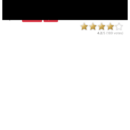
खेला:
224,312 x
श्रेणियाँ:
साहसिक खेल
लड़ खेलों
4.2
/5 (
189
votes)