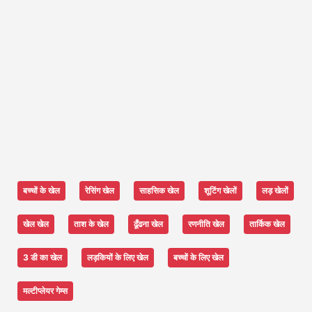
बच्चों के खेल
रेसिंग खेल
साहसिक खेल
शूटिंग खेलों
लड़ खेलों
खेल खेल
ताश के खेल
ढूँढना खेल
रणनीति खेल
तार्किक खेल
3 डी का खेल
लड़कियों के लिए खेल
बच्चों के लिए खेल
मल्टीप्लेयर गेम्स