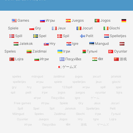
Games
Игры
Juegos
Jogos
Spiele
Gry
Jeux
Jocuri
Giochi
Spill
Spel
Spil
Pelit
Spelletjes
Jatekok
Hry
Igre
Mangud
Speles
Zaidimai
Ігри
Гульні
Oyunlar
Lojra
Игри
Παιχνίδια
खेल
游戏
ゲームズ
speles
mängud
zaidimai
jogos
jocuri
jatekok
spelletjes
игры
spiele
spelletjes
jeux
giochi
gry
hry
games
123spill
игры
spill
spel
spil
pelit
ігри
jogos
juegos
oyunlar
lojra
игри
Παιχνίδια
igre
ゲーム
Free games
Игры
Spiele
Gry
Jeux
Jocuri
Spill
Spel
Spil
Jatekok
Spelletjes
Pelit
Mängud
Speles
Zaidimai
Giochi
Ігри
Гульні
Oyunlar
Juegos
Jogos
Hry
Igre
Lojra
Игри
Παιχνίδια
खेल
游戏
ゲームズ