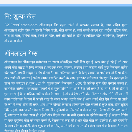
नि: शुल्क खेल
321FreeGames.com ऑनलाइन नि: शुल्क खेलों में आपका स्वागत है, आप सहित मुफ्त
ऑनलाइन फ़्लैश खेल के सबसे विविध शैली, खेल सकते हैं, जहां सबसे अच्छा द्यूत पोर्टल: शूटिंग खेल,
ताश का खेल, मारियो खेल, बच्चों का खेल, तर्क और बोर्ड के खेल, रणनीतिक खेल, साहसिक, सिमुलेशन
और अन्य खेल.
ऑनलाइन गेम्स
ऑनलाइन गेम ऑनलाइन मनोरंजन का सबसे लोकप्रिय रूपों में से एक हैं. आप बोर हो रहे हैं, तो आप
अपने खेल साइट के लिए स्वागत है. हर एक बच्चे, वयस्क, लड़का है या लड़की यहाँ कुछ दिलचस्प फ़्लैश
खेल पाएंगे. हमारी साइट पर गेम खेलते हैं, आप रजिस्टर करने के लिए आवश्यक नहीं कर रहे हैं या खेल,
आप सभी की जरूरत है फ़्लैश प्लेयर स्थापित करने के साथ इंटरनेट कनेक्शन और एक वेब ब्राउज़र के
साथ एक कंप्यूटर है. कुल 321 नि: शुल्क खेलों दिलचस्प 1,000 से अधिक मुक्त खेल प्रदान करता है.
साहसिक सेलेस - ज्यादातर मामलों में वे सुपर मारियो या ध्वनि टैंक की तरह 2 डी या 3 डी के खेल में
एक कार्रवाई है. क्लासिक आर्केड खेल के समान है और वे ऐसे सभी बॉल, Tetris और सोने की खान में
काम करनेवाला के रूप में अच्छी तरह से जाना अच्छा पुराने खेल हैं. आप कार्ड खेल ऐसे पोकर या लाठी
के रूप में सजा खेल की तरह. आप अपने दोस्तों के साथ ऑनलाइन खेल सकते हैं कुछ खेल, खेल शूटिंग
बिलियर्ड्स, शतरंज और चेकर्स हैं. हम भी लड़कियों के लिए फ़्लैश खेल की एक किस्म की पेशकश करते
हैं, ज्यादातर वे खेल, साथ ही पहेली और गेंद के खेल के सभी प्रकार के ड्रेसिंग कर रहे हैं. लड़कों रेसिंग
या कार ट्यूनिंग खेल को पसंद करते हैं. बेशक यहां लड़ रहे हैं और खेल खेल का उल्लेख है, और रणनीति
के खेल और आरपीजी. खेल शुरू करने के लिए, अपने वर्ग का चयन और खेल खेल में रुचि रखते हैं. सबसे
रोमांचक खेल खेलने के लिए समय!