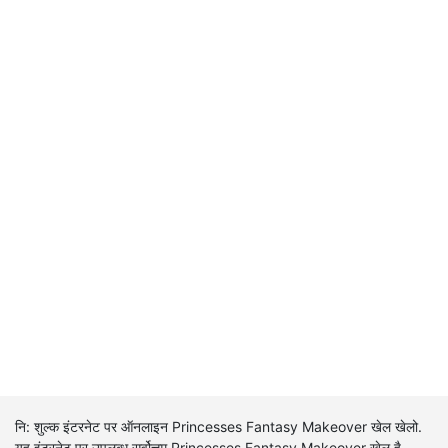
नि: शुल्क इंटरनेट पर ऑनलाइन Princesses Fantasy Makeover खेल खेलो.
यह इंटरनेट पर उपलब्ध सर्वोत्तम Princesses Fantasy Makeover खेल है.