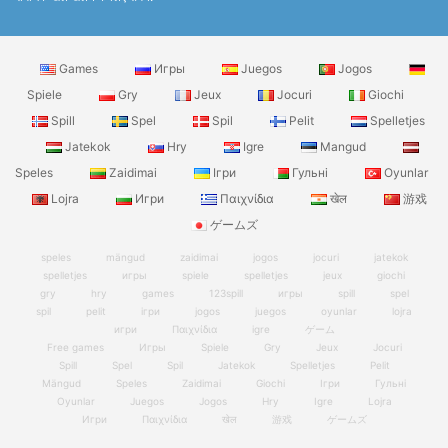
Games
Игры
Juegos
Jogos
Spiele
Gry
Jeux
Jocuri
Giochi
Spill
Spel
Spil
Pelit
Spelletjes
Jatekok
Hry
Igre
Mangud
Speles
Zaidimai
Ігри
Гульні
Oyunlar
Lojra
Игри
Παιχνίδια
खेल
游戏
ゲームズ
speles
mängud
zaidimai
jogos
jocuri
jatekok
spelletjes
игры
spiele
spelletjes
jeux
giochi
gry
hry
games
123spill
игры
spill
spel
spil
pelit
ігри
jogos
juegos
oyunlar
lojra
игри
Παιχνίδια
igre
ゲーム
Free games
Игры
Spiele
Gry
Jeux
Jocuri
Spill
Spel
Spil
Jatekok
Spelletjes
Pelit
Mängud
Speles
Zaidimai
Giochi
Ігри
Гульні
Oyunlar
Juegos
Jogos
Hry
Igre
Lojra
Игри
Παιχνίδια
खेल
游戏
ゲームズ