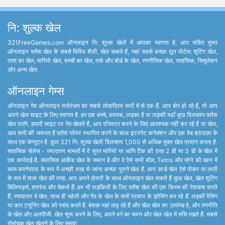
नि: शुल्क खेल
321FreeGames.com ऑनलाइन नि: शुल्क खेलों में आपका स्वागत है, आप सहित मुफ्त
ऑनलाइन फ़्लैश खेल के सबसे विविध शैली, खेल सकते हैं, जहां सबसे अच्छा द्यूत पोर्टल: शूटिंग खेल,
ताश का खेल, मारियो खेल, बच्चों का खेल, तर्क और बोर्ड के खेल, रणनीतिक खेल, साहसिक, सिमुलेशन
और अन्य खेल.
ऑनलाइन गेम्स
ऑनलाइन गेम ऑनलाइन मनोरंजन का सबसे लोकप्रिय रूपों में से एक हैं. आप बोर हो रहे हैं, तो आप
अपने खेल साइट के लिए स्वागत है. हर एक बच्चे, वयस्क, लड़का है या लड़की यहाँ कुछ दिलचस्प फ़्लैश
खेल पाएंगे. हमारी साइट पर गेम खेलते हैं, आप रजिस्टर करने के लिए आवश्यक नहीं कर रहे हैं या खेल,
आप सभी की जरूरत है फ़्लैश प्लेयर स्थापित करने के साथ इंटरनेट कनेक्शन और एक वेब ब्राउज़र के
साथ एक कंप्यूटर है. कुल 321 नि: शुल्क खेलों दिलचस्प 1,000 से अधिक मुक्त खेल प्रदान करता है.
साहसिक सेलेस - ज्यादातर मामलों में वे सुपर मारियो या ध्वनि टैंक की तरह 2 डी या 3 डी के खेल में
एक कार्रवाई है. क्लासिक आर्केड खेल के समान है और वे ऐसे सभी बॉल, Tetris और सोने की खान में
काम करनेवाला के रूप में अच्छी तरह से जाना अच्छा पुराने खेल हैं. आप कार्ड खेल ऐसे पोकर या लाठी
के रूप में सजा खेल की तरह. आप अपने दोस्तों के साथ ऑनलाइन खेल सकते हैं कुछ खेल, खेल शूटिंग
बिलियर्ड्स, शतरंज और चेकर्स हैं. हम भी लड़कियों के लिए फ़्लैश खेल की एक किस्म की पेशकश करते
हैं, ज्यादातर वे खेल, साथ ही पहेली और गेंद के खेल के सभी प्रकार के ड्रेसिंग कर रहे हैं. लड़कों रेसिंग
या कार ट्यूनिंग खेल को पसंद करते हैं. बेशक यहां लड़ रहे हैं और खेल खेल का उल्लेख है, और रणनीति
के खेल और आरपीजी. खेल शुरू करने के लिए, अपने वर्ग का चयन और खेल खेल में रुचि रखते हैं. सबसे
रोमांचक खेल खेलने के लिए समय!