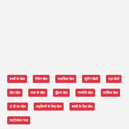
बच्चों के खेल
रेसिंग खेल
साहसिक खेल
शूटिंग खेलों
लड़ खेलों
खेल खेल
ताश के खेल
ढूँढना खेल
रणनीति खेल
तार्किक खेल
3 डी का खेल
लड़कियों के लिए खेल
बच्चों के लिए खेल
मल्टीप्लेयर गेम्स