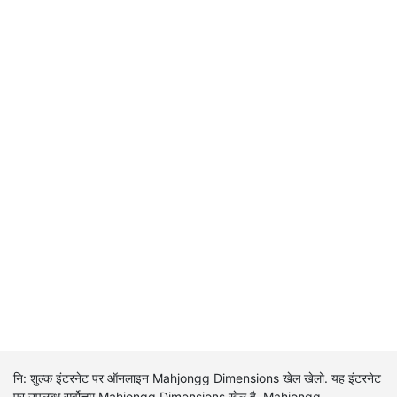
नि: शुल्क इंटरनेट पर ऑनलाइन Mahjongg Dimensions खेल खेलो. यह इंटरनेट
पर उपलब्ध सर्वोत्तम Mahjongg Dimensions खेल है. Mahjongg