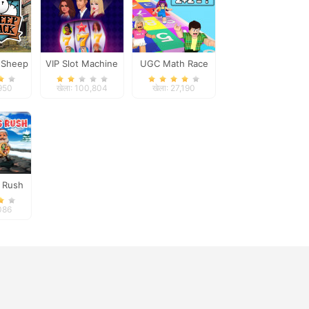
 Sheep
VIP Slot Machine
UGC Math Race
tack
,950
खेला: 100,804
खेला: 27,190
 Rush
,086