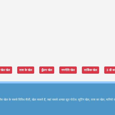
खेल खेल
ताश के खेल
ढूँढना खेल
रणनीति खेल
तार्किक खेल
3 डी क
के सबसे विविध शैली, खेल सकते हैं, जहां सबसे अच्छा द्यूत पोर्टल: शूटिंग खेल, ताश का खेल, मारियो ख