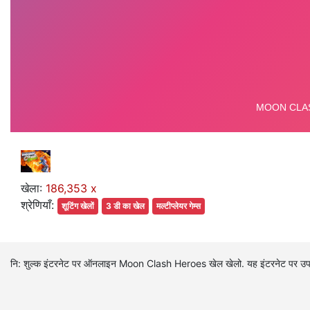
खेला:
186,353 x
श्रेणियाँ:
शूटिंग खेलों
3 डी का खेल
मल्टीप्लेयर गेम्स
नि: शुल्क इंटरनेट पर ऑनलाइन Moon Clash Heroes खेल खेलो. यह इंटरनेट पर उप