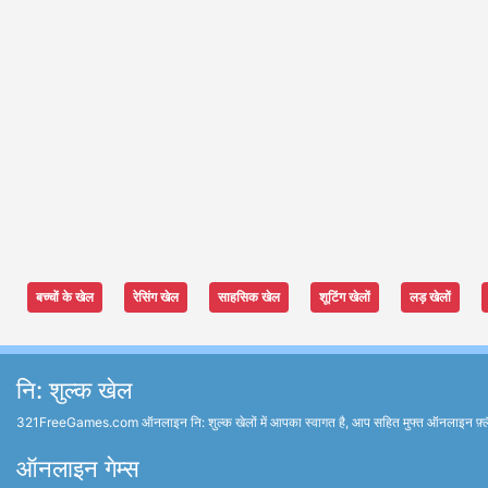
बच्चों के खेल
रेसिंग खेल
साहसिक खेल
शूटिंग खेलों
लड़ खेलों
नि: शुल्क खेल
321FreeGames.com ऑनलाइन नि: शुल्क खेलों में आपका स्वागत है, आप सहित मुफ्त ऑनलाइन फ़्लैश खेल 
ऑनलाइन गेम्स