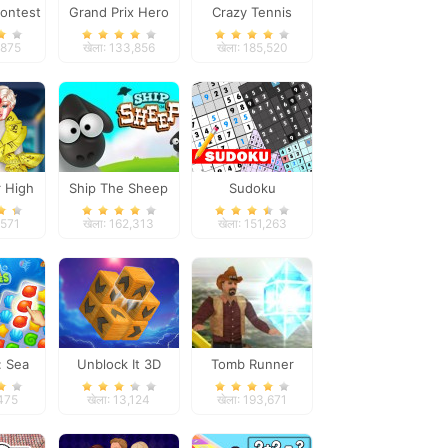
Contest
Grand Prix Hero
Crazy Tennis
,875
खेला: 133,856
खेला: 185,520
r High
Ship The Sheep
Sudoku
re
,571
खेला: 162,313
खेला: 151,263
: Sea
Unblock It 3D
Tomb Runner
ures
,475
खेला: 13,124
खेला: 193,671