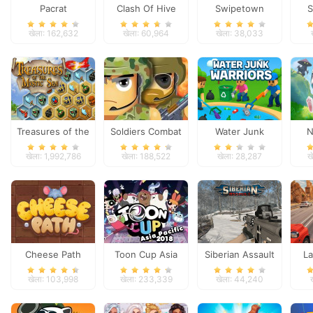
Pacrat
Clash Of Hive
Swipetown
S
खेला: 162,632
खेला: 60,964
खेला: 38,033
Treasures of the
Soldiers Combat
Water Junk
N
Mystic Sea
Warriors
खेला: 1,992,786
खेला: 188,522
खेला: 28,287
ख
Cheese Path
Toon Cup Asia
Siberian Assault
La
Pacific 2018
खेला: 103,998
खेला: 233,339
खेला: 44,240