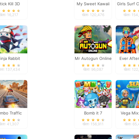
tick Kill 3D
My Sweet Kawaii
Girls Surf 
Look
खेला: 16,217
खेला: 120,476
खेला: 154
inja Rabbit
Mr Autogun Online
Ever Afte
#futu
ेला: 137,434
खेला: 96,087
खेला: 122
mbo Traffic
Bomb it 7
Vega Mix
Racer
Advent
खेला: 41,307
खेला: 156,911
खेला: 65