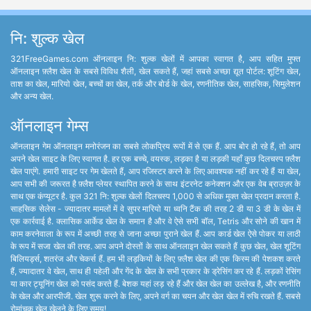
नि: शुल्क खेल
321FreeGames.com ऑनलाइन नि: शुल्क खेलों में आपका स्वागत है, आप सहित मुफ्त
ऑनलाइन फ़्लैश खेल के सबसे विविध शैली, खेल सकते हैं, जहां सबसे अच्छा द्यूत पोर्टल: शूटिंग खेल,
ताश का खेल, मारियो खेल, बच्चों का खेल, तर्क और बोर्ड के खेल, रणनीतिक खेल, साहसिक, सिमुलेशन
और अन्य खेल.
ऑनलाइन गेम्स
ऑनलाइन गेम ऑनलाइन मनोरंजन का सबसे लोकप्रिय रूपों में से एक हैं. आप बोर हो रहे हैं, तो आप
अपने खेल साइट के लिए स्वागत है. हर एक बच्चे, वयस्क, लड़का है या लड़की यहाँ कुछ दिलचस्प फ़्लैश
खेल पाएंगे. हमारी साइट पर गेम खेलते हैं, आप रजिस्टर करने के लिए आवश्यक नहीं कर रहे हैं या खेल,
आप सभी की जरूरत है फ़्लैश प्लेयर स्थापित करने के साथ इंटरनेट कनेक्शन और एक वेब ब्राउज़र के
साथ एक कंप्यूटर है. कुल 321 नि: शुल्क खेलों दिलचस्प 1,000 से अधिक मुक्त खेल प्रदान करता है.
साहसिक सेलेस - ज्यादातर मामलों में वे सुपर मारियो या ध्वनि टैंक की तरह 2 डी या 3 डी के खेल में
एक कार्रवाई है. क्लासिक आर्केड खेल के समान है और वे ऐसे सभी बॉल, Tetris और सोने की खान में
काम करनेवाला के रूप में अच्छी तरह से जाना अच्छा पुराने खेल हैं. आप कार्ड खेल ऐसे पोकर या लाठी
के रूप में सजा खेल की तरह. आप अपने दोस्तों के साथ ऑनलाइन खेल सकते हैं कुछ खेल, खेल शूटिंग
बिलियर्ड्स, शतरंज और चेकर्स हैं. हम भी लड़कियों के लिए फ़्लैश खेल की एक किस्म की पेशकश करते
हैं, ज्यादातर वे खेल, साथ ही पहेली और गेंद के खेल के सभी प्रकार के ड्रेसिंग कर रहे हैं. लड़कों रेसिंग
या कार ट्यूनिंग खेल को पसंद करते हैं. बेशक यहां लड़ रहे हैं और खेल खेल का उल्लेख है, और रणनीति
के खेल और आरपीजी. खेल शुरू करने के लिए, अपने वर्ग का चयन और खेल खेल में रुचि रखते हैं. सबसे
रोमांचक खेल खेलने के लिए समय!