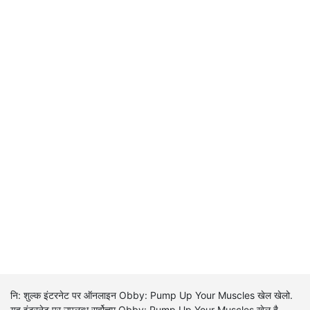
नि: शुल्क इंटरनेट पर ऑनलाइन Obby: Pump Up Your Muscles खेल खेलो.
यह इंटरनेट पर उपलब्ध सर्वोत्तम Obby: Pump Up Your Muscles खेल है.