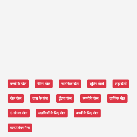
बच्चों के खेल
रेसिंग खेल
साहसिक खेल
शूटिंग खेलों
लड़ खेलों
खेल खेल
ताश के खेल
ढूँढना खेल
रणनीति खेल
तार्किक खेल
3 डी का खेल
लड़कियों के लिए खेल
बच्चों के लिए खेल
मल्टीप्लेयर गेम्स