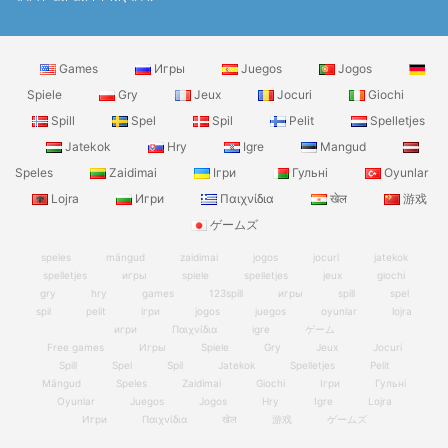
Games
Игры
Juegos
Jogos
Spiele
Gry
Jeux
Jocuri
Giochi
Spill
Spel
Spil
Pelit
Spelletjes
Jatekok
Hry
Igre
Mangud
Speles
Zaidimai
Ігри
Гульні
Oyunlar
Lojra
Игри
Παιχνίδια
खेल
游戏
ゲームズ
speles
mängud
zaidimai
jogos
jocuri
jatekok
spelletjes
игры
spiele
spelletjes
jeux
giochi
gry
hry
games
123spill
игры
spill
spel
spil
pelit
ігри
jogos
juegos
oyunlar
lojra
игри
Παιχνίδια
igre
ゲーム
Free games
Игры
Spiele
Gry
Jeux
Jocuri
Spill
Spel
Spil
Jatekok
Spelletjes
Pelit
Mängud
Speles
Zaidimai
Giochi
Ігри
Гульні
Oyunlar
Juegos
Jogos
Hry
Igre
Lojra
Игри
Παιχνίδια
खेल
游戏
ゲームズ