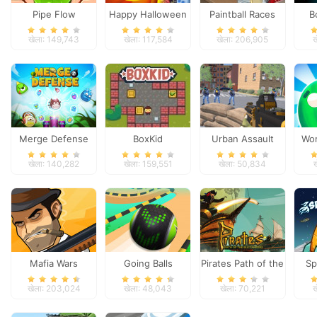
Pipe Flow
Happy Halloween
Paintball Races
B
खेला: 149,743
खेला: 117,584
खेला: 206,905
ख
Merge Defense
BoxKid
Urban Assault
Wor
Force
Te
खेला: 140,282
खेला: 159,551
खेला: 50,834
Mafia Wars
Going Balls
Pirates Path of the
Sp
Adventure 2
Buccaneer
खेला: 203,024
खेला: 48,043
खेला: 70,221
ख