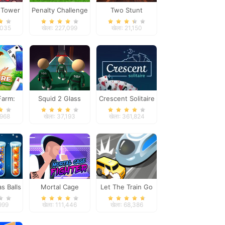
 Tower
Penalty Challenge
Two Stunt
se
Supercars
,035
खेला: 227,099
खेला: 21,150
 Farm:
Squid 2 Glass
Crescent Solitaire
ns
Bridge
,968
खेला: 37,193
खेला: 361,824
s Balls
Mortal Cage
Let The Train Go
Fighter
,999
खेला: 111,446
खेला: 68,386