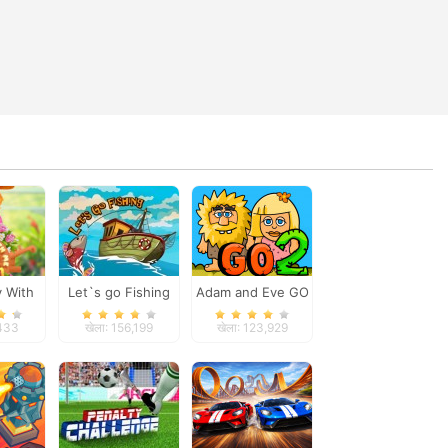
 With
Let`s go Fishing
Adam and Eve GO
den
2
,433
खेला: 156,199
खेला: 123,929
ion