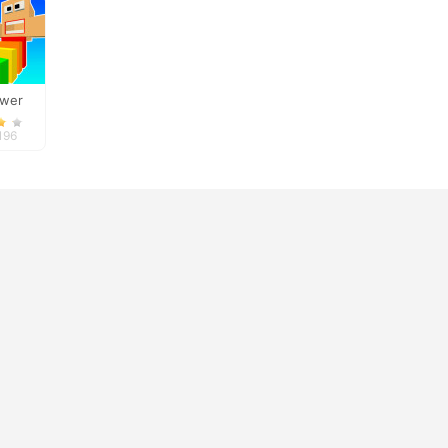
ower
Climb
,196