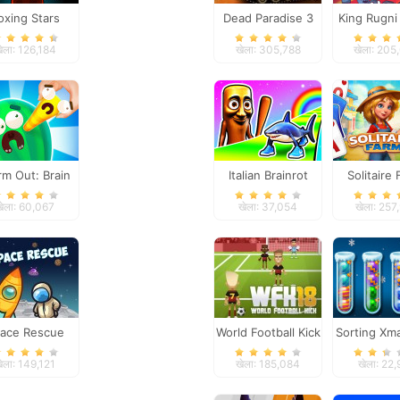
oxing Stars
Dead Paradise 3
King Rugni
Defen
ेला: 126,184
खेला: 305,788
खेला: 205
m Out: Brain
Italian Brainrot
Solitaire
aser Games
Survive Parkour
Seaso
खेला: 60,067
खेला: 37,054
खेला: 257
ace Rescue
World Football Kick
Sorting Xma
2018
ेला: 149,121
खेला: 185,084
खेला: 22