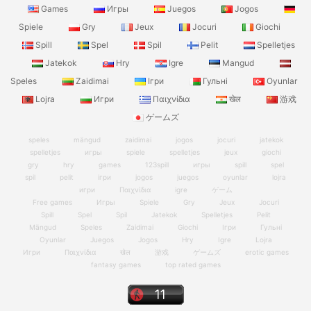
Games
Игры
Juegos
Jogos
Spiele
Gry
Jeux
Jocuri
Giochi
Spill
Spel
Spil
Pelit
Spelletjes
Jatekok
Hry
Igre
Mangud
Speles
Zaidimai
Ігри
Гульні
Oyunlar
Lojra
Игри
Παιχνίδια
खेल
游戏
ゲームズ
speles
mängud
zaidimai
jogos
jocuri
jatekok
spelletjes
игры
spiele
spelletjes
jeux
giochi
gry
hry
games
123spill
игры
spill
spel
spil
pelit
ігри
jogos
juegos
oyunlar
lojra
игри
Παιχνίδια
igre
ゲーム
Free games
Игры
Spiele
Gry
Jeux
Jocuri
Spill
Spel
Spil
Jatekok
Spelletjes
Pelit
Mängud
Speles
Zaidimai
Giochi
Ігри
Гульні
Oyunlar
Juegos
Jogos
Hry
Igre
Lojra
Игри
Παιχνίδια
खेल
游戏
ゲームズ
erotic games
fantasy games
top rated games