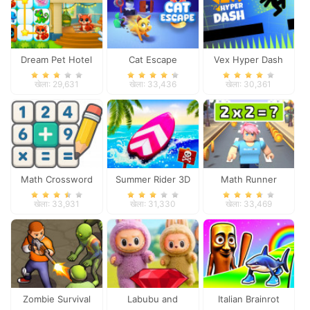
Dream Pet Hotel
Cat Escape
Vex Hyper Dash
खेला: 29,631
खेला: 33,436
खेला: 30,361
Math Crossword
Summer Rider 3D
Math Runner
Puzzle - Genius
खेला: 33,931
खेला: 31,330
खेला: 33,469
Edition
Zombie Survival
Labubu and
Italian Brainrot