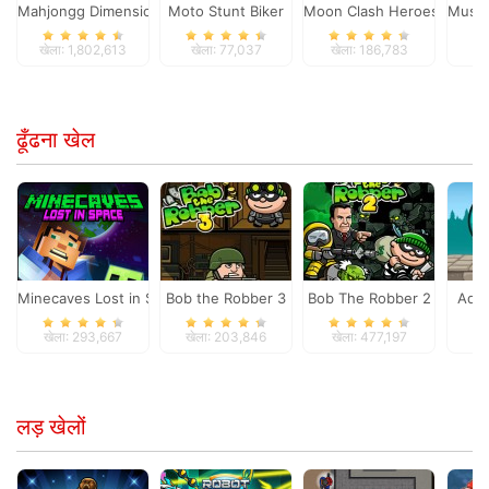
Mahjongg Dimensions
Moto Stunt Biker
Moon Clash Heroes
Musta
खेला: 1,802,613
खेला: 77,037
खेला: 186,783
खे
ढूँढना खेल
Minecaves Lost in Space
Bob the Robber 3
Bob The Robber 2
Adam
खेला: 293,667
खेला: 203,846
खेला: 477,197
खे
लड़ खेलों