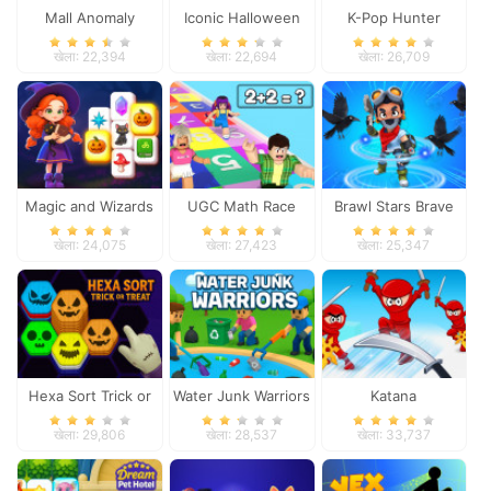
Mall Anomaly
Iconic Halloween
K-Pop Hunter
Costumes
Halloween Fashion
खेला: 22,394
खेला: 22,694
खेला: 26,709
Magic and Wizards
UGC Math Race
Brawl Stars Brave
Mahjong
Adventure
खेला: 24,075
खेला: 27,423
खेला: 25,347
Hexa Sort Trick or
Water Junk Warriors
Katana
Treat
खेला: 29,806
खेला: 28,537
खेला: 33,737