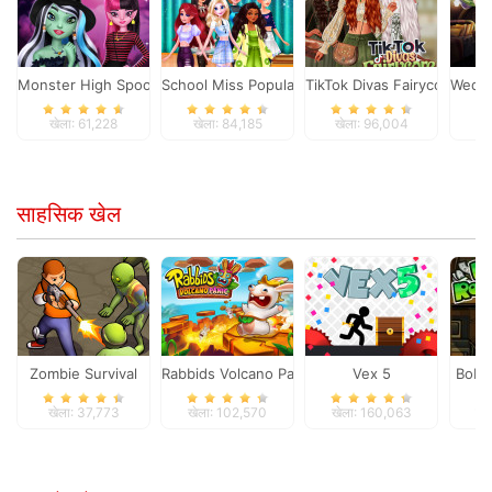
Monster High Spooky Fashion
School Miss Popularity
TikTok Divas Fairycore
Wedne
खेला: 61,228
खेला: 84,185
खेला: 96,004
खे
साहसिक खेल
Zombie Survival
Rabbids Volcano Panic
Vex 5
Bob 
खेला: 37,773
खेला: 102,570
खेला: 160,063
खे