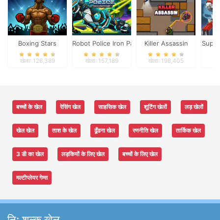
Boxing Stars
Robot Police Iron Panther
Killer Assassin
Super
खेला: 126,389
खेला: 157,189
खेला: 198,405
खे
बच्चों के खेल
रेसिंग खेल
साहसिक खेल
शूटिंग खेलों
लड़ खेलों
खेल खेल
ताश के खेल
ढूँढना खेल
रणनीति खेल
तार्किक खेल
3 डी का खेल
लड़कियों के लिए खेल
बच्चों के लिए खेल
मल्टीप्लेयर गेम्स
नि: शुल्क खेल