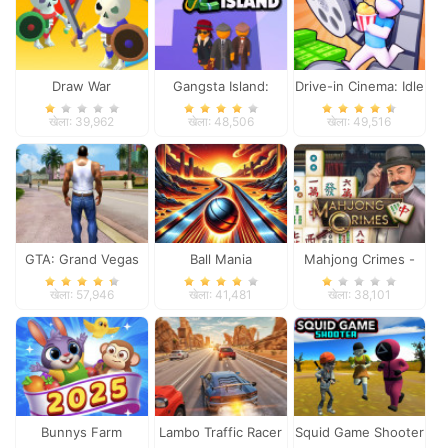
Draw War
Gangsta Island:
Drive-in Cinema: Idle
Crime City
Game
खेला: 39,962
खेला: 48,506
खेला: 49,516
GTA: Grand Vegas
Ball Mania
Mahjong Crimes -
Crime
Puzzle Story
खेला: 57,946
खेला: 41,481
खेला: 38,101
Bunnys Farm
Lambo Traffic Racer
Squid Game Shooter